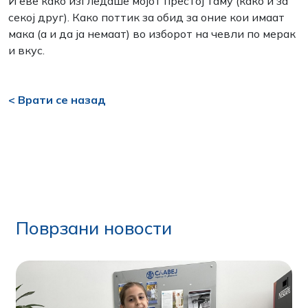
И еве како изгледаше мојот престој таму (како и за
секој друг). Како поттик за обид за оние кои имаат
мака (а и да ја немаат) во изборот на чевли по мерак
и вкус.
< Врати се назад
Поврзани новости