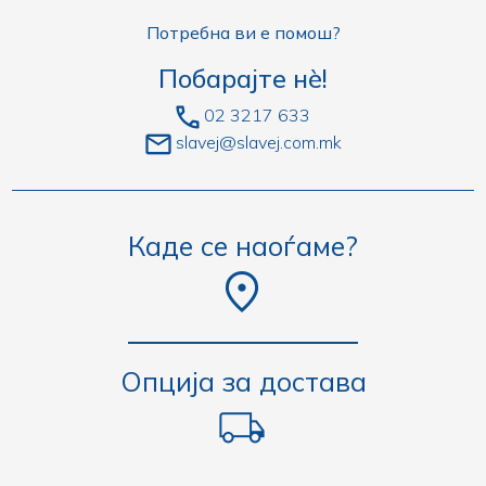
Потребна ви е помош?
Побарајте нè!
02 3217 633
slavej@slavej.com.mk
Каде се наоѓаме?
Опција за достава