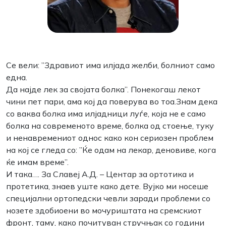
Се вели: ”Здравиот има илјада желби, болниот само
една.
Да најде лек за својата болка”. Понекогаш лекот
чини пет пари, ама кој да поверува во тоа.Знам дека
со ваква болка има илјадници луѓе, која не е само
болка на современото време, болка од стоење, туку
и ненавремениот однос како кон сериозен проблем
на кој се гледа со: ”Ќе одам на лекар, деновиве, кога
ќе имам време”.
И така…. За Славеј А.Д. – Центар за ортотика и
протетика, знаев уште како дете. Вујко ми носеше
специјални ортопедски чевли заради проблеми со
нозете здобиоени во мочуриштата на сремскиот
фронт, таму, како почитуван стручњак со години