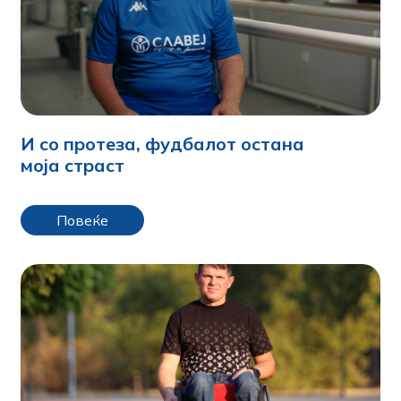
И со протеза, фудбалот остана
моја страст
Повеќе