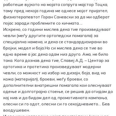
работеше вујкото на мојата сопруга мајстор Тоцка,
таму пред некоја година ме однесе мојот пријател,
физиотерапевтот Горан Саневски за да ми одберат
појас заради проблемите со кичмата….
Искрено, со години мислев дека тие произведуваат
чевли (меѓу другите ортопедски помагала) за
специјална намена, и дека се стандардизирани во
бројки, модел и боја.Но си мислев дека се тие во
едно време а јас дека одам низ друго. Ама, не било
така. Кога дознав дека тие, Славеј А.Д. – Центар за
ортотика и протетика произведуваат модерни
чевли, со можност на избор на дизајн, боја, вид на
кожа (материјал), броеви, меѓу броеви, со
дополнителни внатрешни помагала кои олеснуваат
одење и долготрајно стоење, се решив да отидам до
кај нив и да бидам дел од промотивната кампања,
олесни си го одот, олесни си го секојдневието… Бев
воодушевен.