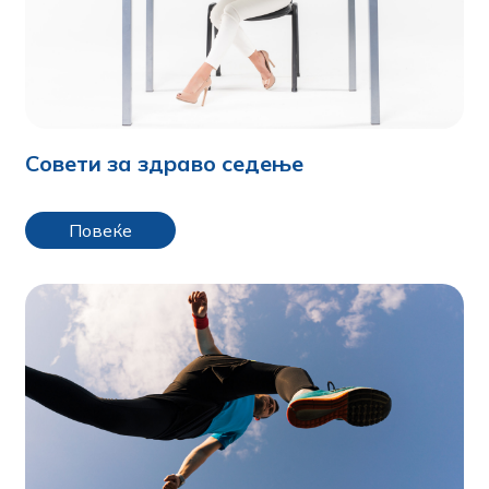
Совети за здраво седење
Повеќе