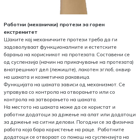
Работни (механички) протези за горен
екстремитет
Шаките кај механичките протези треба да ги
задоволуваат функционалните и естетските
барања на корисникот на протезата. Составени се
од суспензија (начин на прикачување на протезата)
внатрешниот дел (лежиште), лакотен зглоб, оквир
на шаката и козметичка ракавица.
Функцијата на шаката зависи од механизмот. Се
управува со контрола на отворањето или со
контрола на затворањето на шаката.
На местото на шаката може да се користат и
работни додатоци за држење на алат или додатоци
за држење на ситни делови. Погодни се за физичка
работа која бара користење на раце. Работните
додатоци се отвораат со помош на суспензијта на