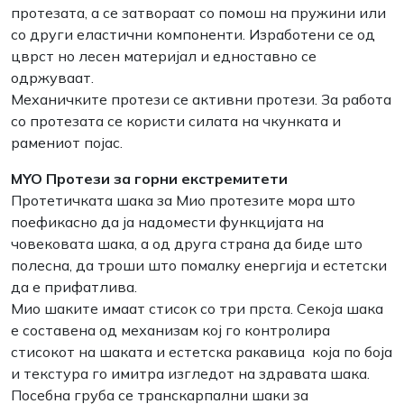
протезата, а се затвораат со помош на пружини или
со други еластични компоненти. Изработени се од
цврст но лесен материјал и едноставно се
одржуваат.
Механичките протези се активни протези. За работа
со протезата се користи силата на чкунката и
рамениот појас.
MYO Протези за горни екстремитети
Протетичката шака за Мио протезите мора што
поефикасно да ја надомести функцијата на
човековата шака, а од друга страна да биде што
полесна, да троши што помалку енергија и естетски
да е прифатлива.
Мио шаките имаат стисок со три прста. Секоја шака
е составена од механизам кој го контролира
стисокот на шаката и естетска ракавица која по боја
и текстура го имитра изгледот на здравата шака.
Посебна груба се транскарпални шаки за