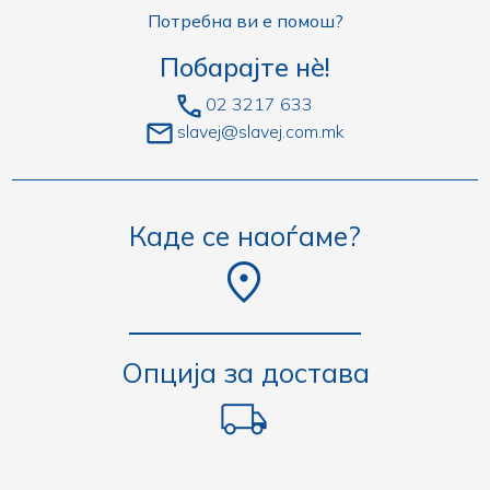
Потребна ви е помош?
Побарајте нè!
02 3217 633
slavej@slavej.com.mk
Каде се наоѓаме?
Опција за достава