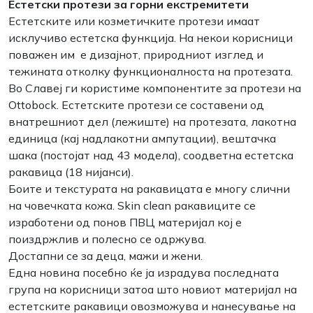
Естетски протези за горни екстремитети
Естетските или козметичките протези имаат
исклучиво естетска функција. На некои корисници
поважен им е дизајнот, природниот изглед и
тежината отколку функционалноста на протезата.
Во Славеј ги користиме компонентите за протези на
Ottobock. Естетските протези се составени од
внатрешниот дел (лежиште) на протезата, лакотна
единица (кај надлакотни ампутации), вештачка
шака (постојат над 43 модела), соодветна естетска
ракавица (18 нијанси).
Боите и текстурата на ракавицата е многу слични
на човечката кожа. Skin clean ракавиците се
изработени од понов ПВЦ материјал кој е
поиздржлив и полесно се одржува.
Достапни се за деца, мажи и жени.
Една новина посебно ќе ја израдува последната
група на корисници затоа што новиот материјал на
естетските ракавици овозможува и нанесување на