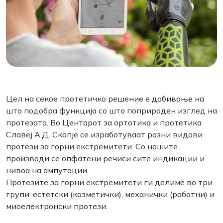
Цел на секое протетичко решение е добивање на
што подобра функција со што поприроден изглед на
протезата. Во Центарот за ортотика и протетика
Славеј А.Д. Скопје се изработуваат разни видови
протези за горни екстремитети. Со нашите
производи се опфатени речиси сите индикации и
нивоа на ампутации.
Протезите за горни екстремитети ги делиме во три
групи: естетски (козметички), механички (работни) и
миоелектронски протези.