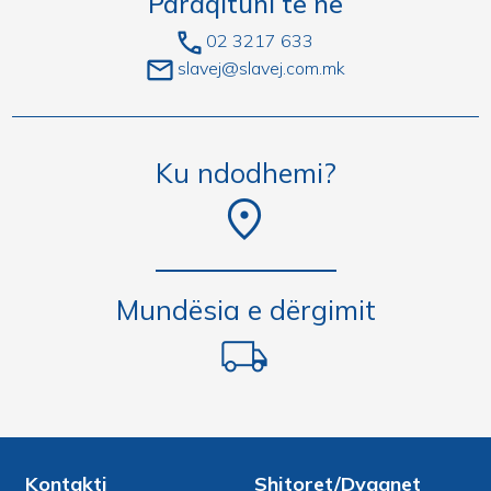
Paraqituni te ne
02 3217 633
slavej@slavej.com.mk
Ku ndodhemi?
Mundësia e dërgimit
Kontakti
Shitoret/Dyqanet