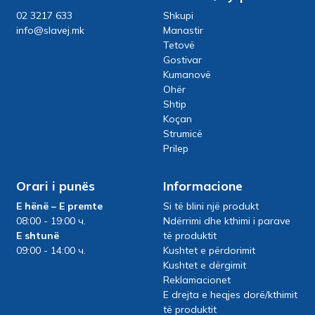
02 3217 633
Shkupi
info@slavej.mk
Manastir
Tetovë
Gostivar
Kumanovë
Ohër
Shtip
Koçan
Strumicë
Prilep
Orari i punës
Informacione
E hënë – E premte
Si të blini një produkt
08:00 - 19:00 ч.
Ndërrimi dhe kthimi i parave
E shtunë
të produktit
09:00 - 14:00 ч.
Kushtet e përdorimit
Kushtet e dërgimit
Reklamacionet
E drejta e heqjes dorë/kthimit
të produktit