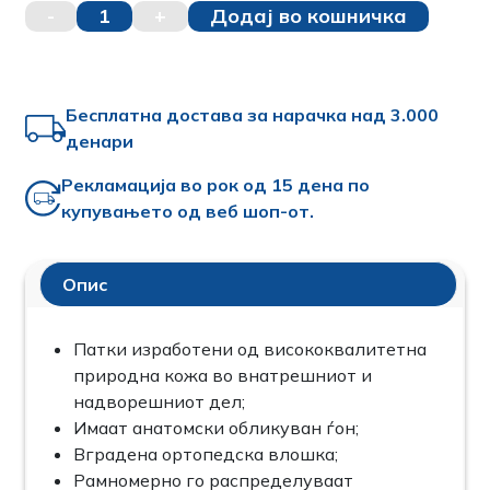
-
1
+
Додај во кошничка
Бесплатна достава за нарачка над 3.000
денари
Рекламација во рок од 15 дена по
купувањето од веб шоп-от.
Опис
Патки изработени од висококвалитетна
природна кожа во внатрешниот и
надворешниот дел;
Имаат анатомски обликуван ѓон;
Вградена ортопедска влошка;
Рамномерно го распределуваат