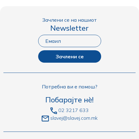
Зачлени се на нашиот
Newsletter
Зачлени се
Потребна ви е помош?
Побарајте нè!
02 3217 633
slavej@slavej.com.mk