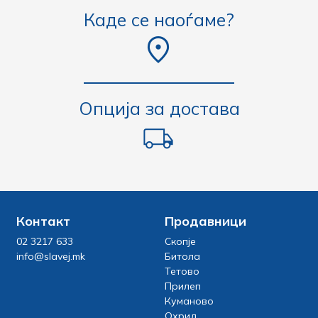
Каде се наоѓаме?
Опција за достава
Контакт
Продавници
02 3217 633
Скопје
info@slavej.mk
Битола
Тетово
Прилеп
Куманово
Охрид