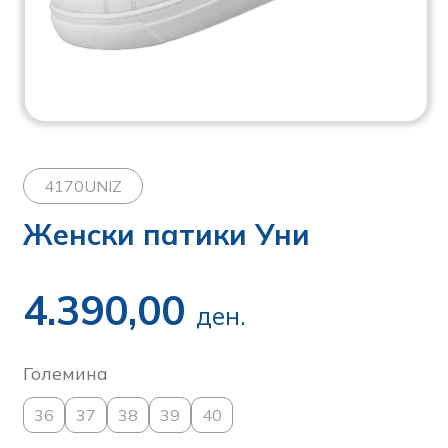
4170UNIZ
Женски патики Уни
4.390,00
ден.
Големина
36
37
38
39
40