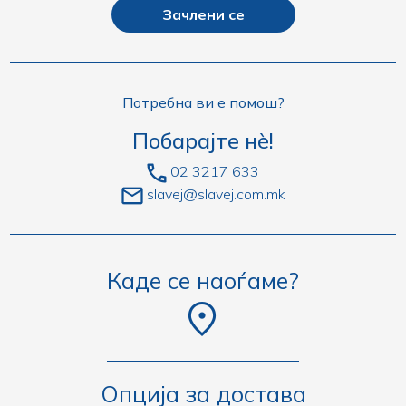
Зачлени се
Потребна ви е помош?
Побарајте нè!
02 3217 633
slavej@slavej.com.mk
Каде се наоѓаме?
Опција за достава