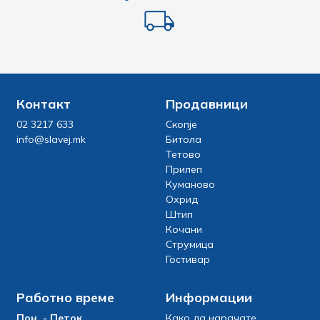
Контакт
Продавници
02 3217 633
Скопје
info@slavej.mk
Битола
Тетово
Прилеп
Куманово
Охрид
Штип
Кочани
Струмица
Гостивар
Работно време
Информации
Пон. - Петок
Како да нарачате