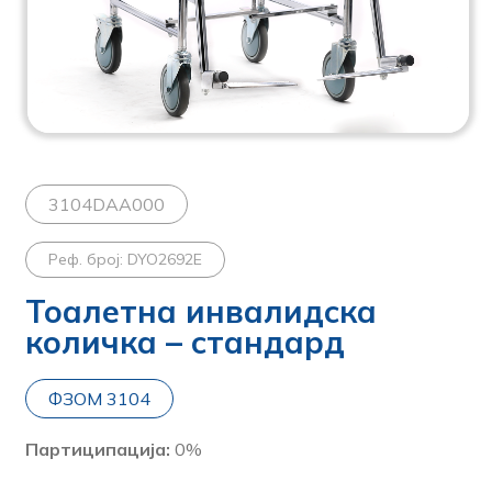
3104DAA000
Реф. број: DYO2692E
Тоалетна инвалидска
количка – стандард
ФЗОМ 3104
Партиципација:
0%