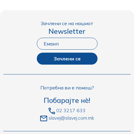
Зачлени се на нашиот
Newsletter
Зачлени се
Потребна ви е помош?
Побарајте нè!
02 3217 633
slavej@slavej.com.mk