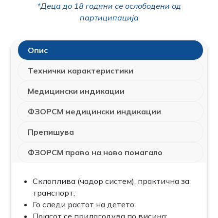
*Деца до 18 години се ослободени од
партиципација
Опис
Технички карактеристики
Медицински индикации
ФЗОРСМ медицински индикации
Препишува
ФЗОРСМ право на ново помагало
Склоплива (чадор систем), практична за
транспорт;
Го следи растот на детето;
Појасот се прилагодува по висина;