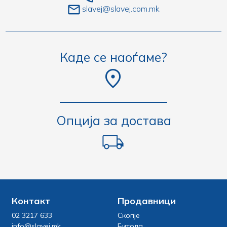
slavej@slavej.com.mk
Каде се наоѓаме?
Опција за достава
Контакт
Продавници
02 3217 633
Скопје
info@slavej.mk
Битола