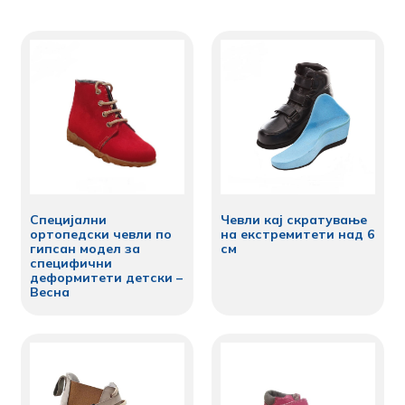
Специјални
Чевли кај скратување
ортопедски чевли по
на екстремитети над 6
гипсан модел за
см
специфични
деформитети детски –
Весна