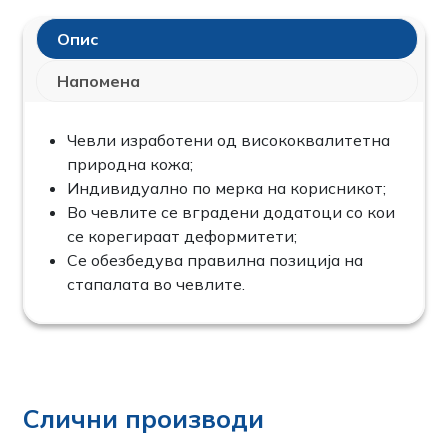
Опис
Напомена
Чевли изработени од висококвалитетна
природна кожа;
Индивидуално по мерка на корисникот;
Во чевлите се вградени додатоци со кои
се корегираат деформитети;
Се обезбедува правилна позиција на
стапалата во чевлите.
Слични производи