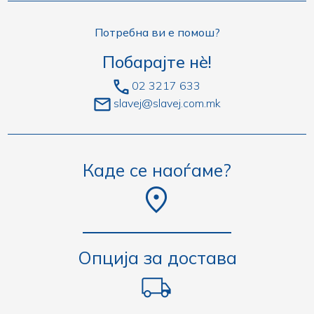
Потребна ви е помош?
Побарајте нè!
02 3217 633
slavej@slavej.com.mk
Каде се наоѓаме?
Опција за достава