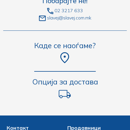
Побарајте нè!
02 3217 633
slavej@slavej.com.mk
Каде се наоѓаме?
Опција за достава
Контакт
Продавници