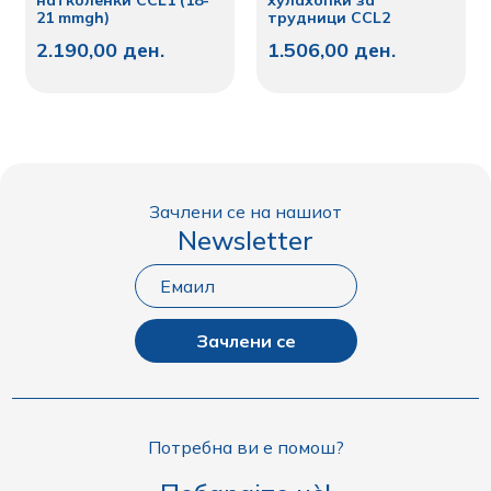
натколенки CCL1 (18-
хулахопки за
21 mmgh)
трудници CCL2
2.190,00
ден.
1.506,00
ден.
Зачлени се на нашиот
Newsletter
Зачлени се
Потребна ви е помош?