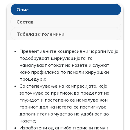
Опис
Состав
Табела за големини
Превентивните компресивни чорапи Iva ја
подобруваат циркулацијата, го
намалуваат отокот на нозете и служат
како профилакса по помали хируршки
процедури;
Со степенување на компресијата, која
започнува со притисок во пределот на
глуждот и постепено се намалува кон
горниот дел на ногата, се постигнува
дополнително чувство на удобност во
нозете;
Изработени од антибактериски памук