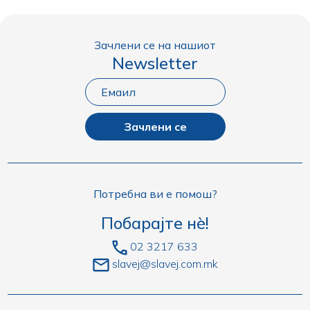
Зачлени се на нашиот
Newsletter
Зачлени се
Потребна ви е помош?
Побарајте нè!
02 3217 633
slavej@slavej.com.mk