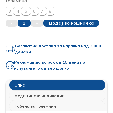
Големина
3
4
5
6
7
8
-
1
+
Додај во кошничка
Бесплатна достава за нарачка над 3.000
денари
Рекламација во рок од 15 дена по
купувањето од веб шоп-от.
Опис
Медицински индикации
Табела за големини