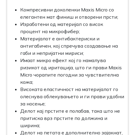
Компресивни доколенки Maxis Micro со
елегантен мат финиш и отворени прсти;
Изработени од материјал со висок
процент на микрофибер;
Материјалот е антибактериски и
антигабичен, кој спречува создавање на
габи и непријатни мириси;
Имаат микро ефект кој го намалува
ризикот од иритација, што ги прави Maxis
Micro чорапите погодни за чувствителна
кожа;
Високата еластичност на материјалот го
олеснува облекувањето и ги прави удобни
за носење;
Делот кај прстите е полабав, така што не
притиска врз прстите по должина и
ширина;
Делот на петата е дополнително зајакнат,