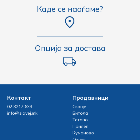
Каде се наоѓаме?
Опција за достава
Контакт
Продавници
02 3217 633
Скопје
info@slavej.mk
Битола
Тетово
Прилеп
Куманово
Охрид