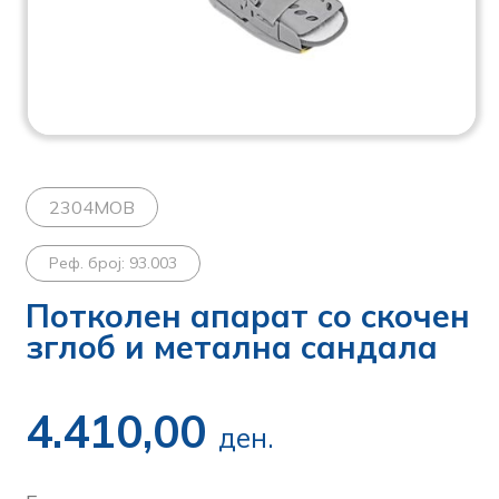
2304MOB
Реф. број: 93.003
Потколен апарат со скочен
зглоб и метална сандала
4.410,00
ден.