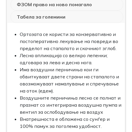
ФЗОМ право на ново помагало
Табела за големини
Oртозатa се користи за конзервативно и
постоперативно лекување на повреди во
пределот на стапалото и скочниот зглоб.
Лесна апликација со велкро лепенки;
одговара за лева и десна нога.
Има воздушни перничиња кои ги
обвиткуваат двете страни на стапалото и
овозможуваат намалување и спречување
на оток (едем).
Воздушните перничиња лесно се полнат и
празнат со интегрирана воздушна пумпа и
вентил за ослободување на воздух
Внатрешноста е обложена со сунѓер и
100% памук за поголема удобност.