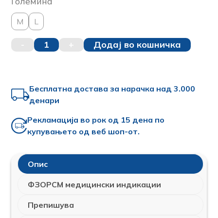
Големина
M
L
-
1
+
Додај во кошничка
Бесплатна достава за нарачка над 3.000
денари
Рекламација во рок од 15 дена по
купувањето од веб шоп-от.
Опис
ФЗОРСМ медицински индикации
Препишува