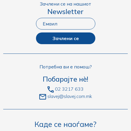
Зачлени се на нашиот
Newsletter
Зачлени се
Потребна ви е помош?
Побарајте нè!
02 3217 633
slavej@slavej.com.mk
Каде се наоѓаме?