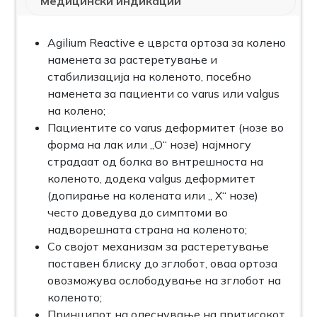
Медицински индикации
Agilium Reactive e цврста ортоза за колено
наменета за растеретување и
стабилизација на коленото, посебно
наменета за пациенти со varus или valgus
на колено;
Пациентите со varus деформитет (нозе во
форма на лак или ,,О“ нозе) најмногу
страдаат од болка во внтрешноста на
коленото, додека valgus деформитет
(допирање на колената или „ X“ нозе)
често доведува до симптоми во
надворешната страна на коленото;
Со својот механизам за растеретување
поставен блиску до зглобот, оваа ортоза
овозможува ослободување на зглобот на
коленото;
Принципот на олеснување на притисокот