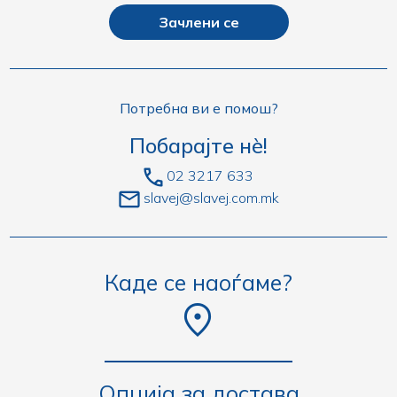
Зачлени се
Потребна ви е помош?
Побарајте нè!
02 3217 633
slavej@slavej.com.mk
Каде се наоѓаме?
Опција за достава