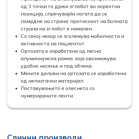
од 3 точки го држи зглобот во коректна
позиција, спречувајќи ногата да се
помрдне на страна: притисокот на болната
страна на зглобот е намален;
Со секој чекор се зголемува мобилноста и
активноста на пациентот;
Ортозата е изработена од лесна
алуминиумска рамка, која овозможува
удобно носење и под облека.
Меките делови на ортозата се изработени
од нелизгачки материјал;
Поставувањето е олеснето со
нумерираните ленти.
Слични производи