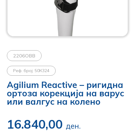
2206OBB
Реф. број: 50К324
Agilium Reactive – ригидна
ортоза корекција на варус
или валгус на колено
16.840,00
ден.