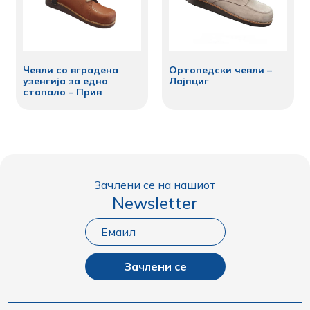
Чевли со вградена
Ортопедски чевли –
узенгија за едно
Лајпциг
стапало – Прив
Зачлени се на нашиот
Newsletter
Зачлени се