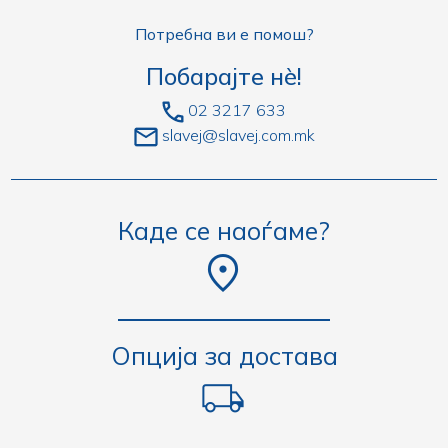
Потребна ви е помош?
Побарајте нè!
02 3217 633
slavej@slavej.com.mk
Каде се наоѓаме?
Опција за достава