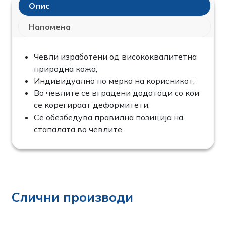
Опис
Напомена
Чевли изработени од висококвалитетна
природна кожа;
Индивидуално по мерка на корисникот;
Во чевлите се вградени додатоци со кои
се корегираат деформитети;
Се обезбедува правилна позиција на
стапалата во чевлите.
Слични производи