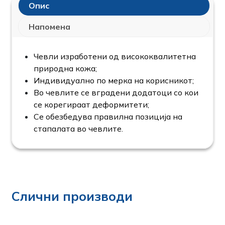
Опис
Напомена
Чевли изработени од висококвалитетна
природна кожа;
Индивидуално по мерка на корисникот;
Во чевлите се вградени додатоци со кои
се корегираат деформитети;
Се обезбедува правилна позиција на
стапалата во чевлите.
Слични производи