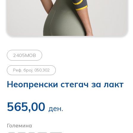
2405MOB
Реф. број: 050.302
Неопренски стегач за лакт
565,00
ден.
Големина