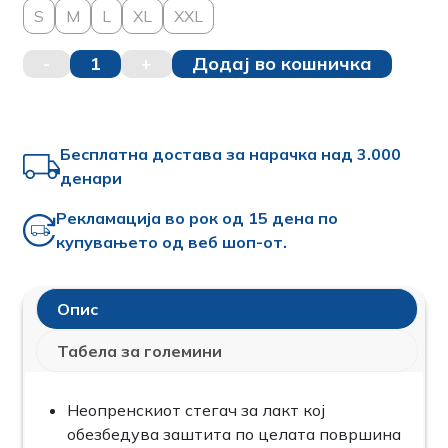
S
M
L
XL
XXL
-
1
+
Додај во кошничка
Бесплатна достава за нарачка над 3.000
денари
Рекламација во рок од 15 дена по
купувањето од веб шоп-от.
Опис
Табела за големини
Неопренскиот стегач за лакт кој
обезбедува заштита по целата површина