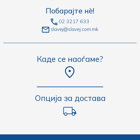
Побарајте нè!
02 3217 633
slavej@slavej.com.mk
Каде се наоѓаме?
Опција за достава