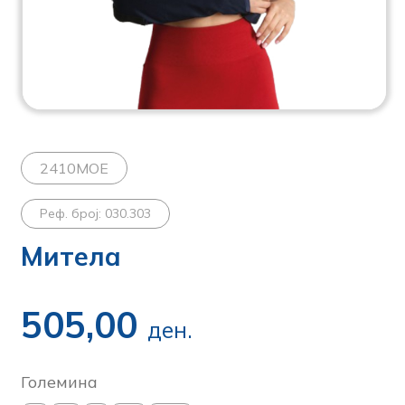
2410MOE
Реф. број: 030.303
Митела
505,00
ден.
Големина