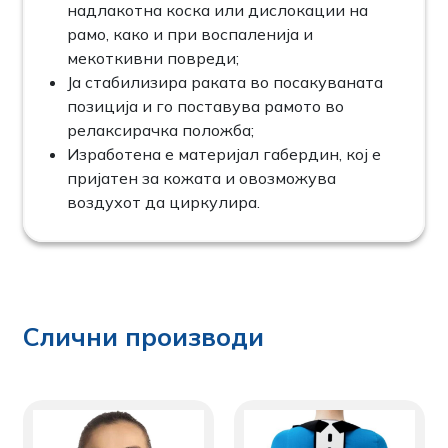
надлакотна коска или дислокации на
рамо, како и при воспаленија и
мекоткивни повреди;
Ја стабилизира раката во посакуваната
позиција и го поставува рамото во
релаксирачка положба;
Изработена e материјал габердин, кој е
пријатен за кожата и овозможува
воздухот да циркулира.
Слични производи