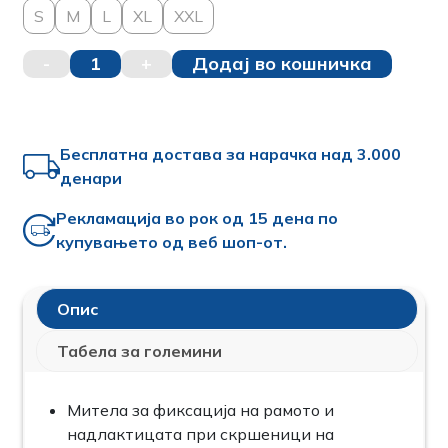
S
M
L
XL
XXL
-
1
+
Додај во кошничка
Бесплатна достава за нарачка над 3.000
денари
Рекламација во рок од 15 дена по
купувањето од веб шоп-от.
Опис
Табела за големини
Митела за фиксација на рамото и
надлактицата при скршеници на