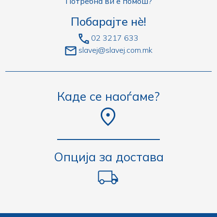
Потребна ви е помош?
Побарајте нè!
02 3217 633
slavej@slavej.com.mk
Каде се наоѓаме?
Опција за достава