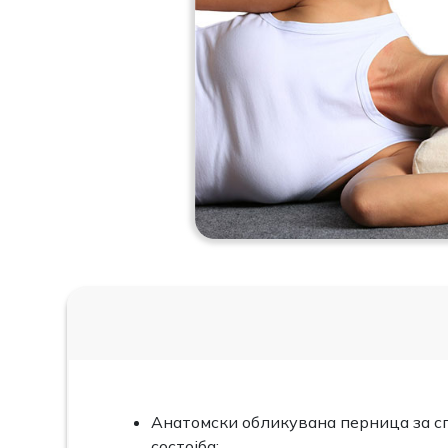
Анатомски обликувана перница за сп
состојба;