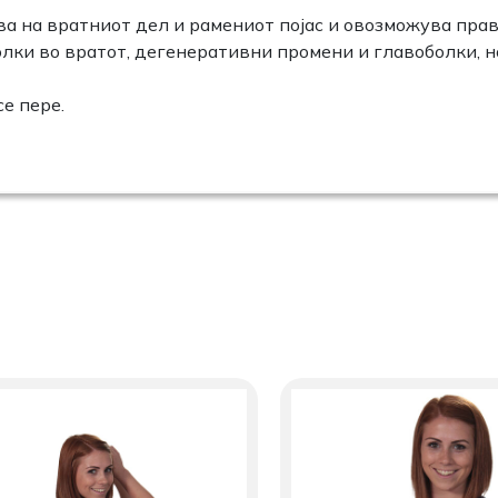
а на вратниот дел и рамениот појас и овозможува прав
лки во вратот, дегенеративни промени и главоболки, н
е пере.