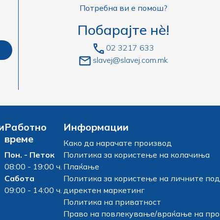
Потребна ви е помош?
Побарајте нè!
02 3217 633
slavej@slavej.com.mk
и
Работно
Информации
време
Како да нарачате производ
Пон. - Петок
Политика за користење на колачиња
08:00 - 19:00 ч.
Плаќање
Сабота
Политика за користење на личните под
09:00 - 14:00 ч.
директен маркетинг
Политика на приватност
Право на повлекување/враќање на пр