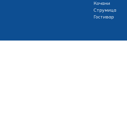
Кочани
Струмица
Гостивар