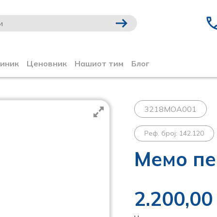
линик
Ценовник
Нашиот тим
Блог
3218MOA001
Реф. број: 142.120
Мемо пе
2.200,0