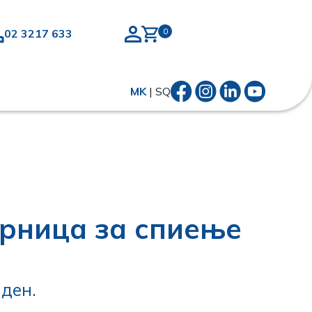
02 3217 633
MK
|
SQ
рница за спиење
0
ден.