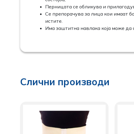
Перницата се обликува и прилагодув
Се препорачува за лица кои имаат бо
истите.
Има заштитна навлака која може да с
Слични производи