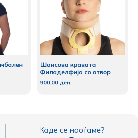
умбален
Шансова кравата
Филаделфија со отвор
900,00
ден.
Каде се наоѓаме?