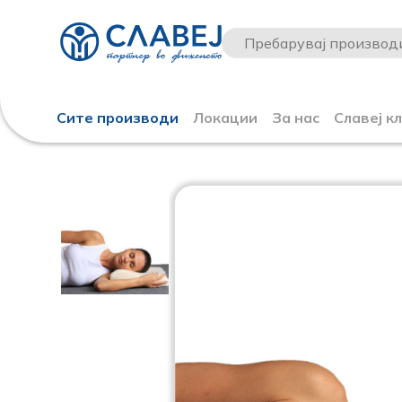
Сите производи
Локации
За нас
Славеј к