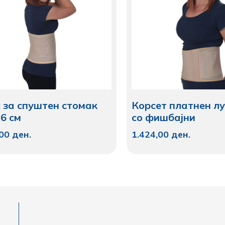
 за спуштен стомак
Корсет платнен л
26 см
со фишбајни
,00
ден.
1.424,00
ден.