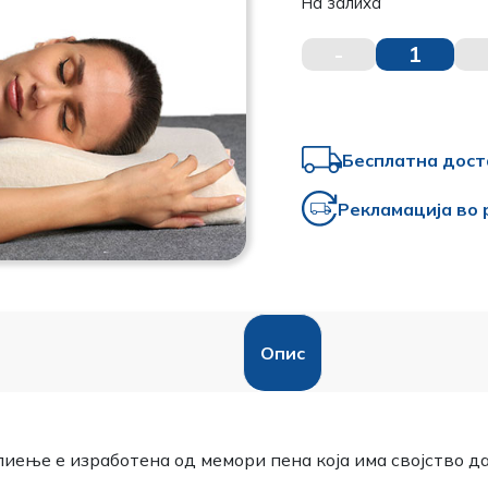
На залиха
-
1
Бесплатна дост
Рекламација во 
Опис
иење е изработена од мемори пена која има својство да