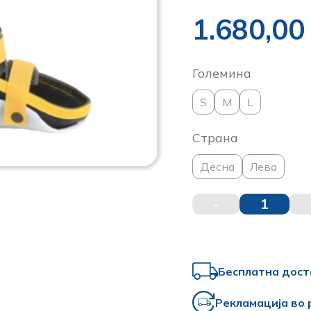
1.680,0
Големина
S
M
L
Страна
Десна
Лева
-
1
Бесплатна дост
Рекламација во 