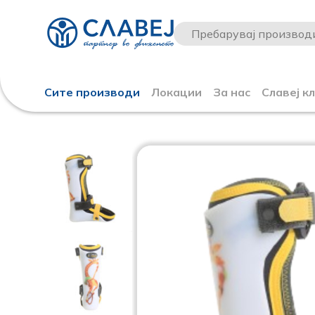
Сите производи
Локации
За нас
Славеј к