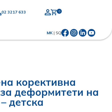
02 3217 633
MK
|
SQ
на корективна
 за деформитети на
 – детска