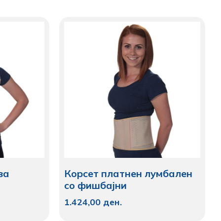
за
Корсет платнен лумбален
со фишбајни
1.424,00
ден.