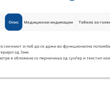
Опис
Медицински индикации
Табела за голе
га скочниот зглоб да се држи во функционална положба
еријал од 3мм;
атре е обложена со перничиња од сунѓер и текстил кои