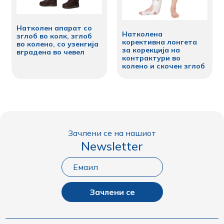
Натколен апарат со
Натколена
зглоб во колк, зглоб
корективна лонгета
во колено, со узенгија
за корекција на
вградена во чевел
контрактури во
колено и скочен зглоб
Зачлени се на нашиот
Newsletter
Зачлени се