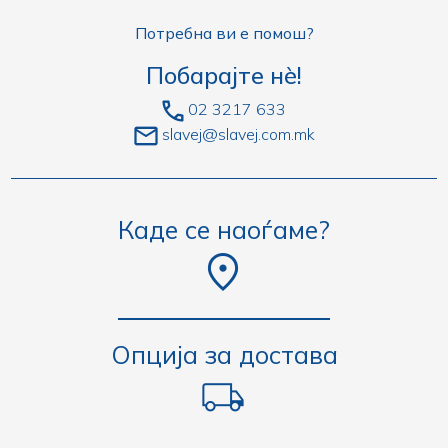
Потребна ви е помош?
Побарајте нè!
02 3217 633
slavej@slavej.com.mk
Каде се наоѓаме?
Опција за достава