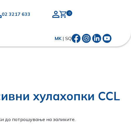
02 3217 633
MK
|
SQ
ивни хулахопки CCL
и до потрошување на залихите.