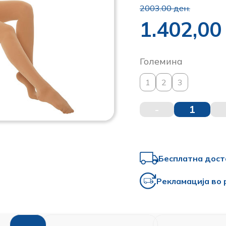
2003.00 ден.
1.402,0
Големина
1
2
3
-
1
Бесплатна дост
Рекламација во 