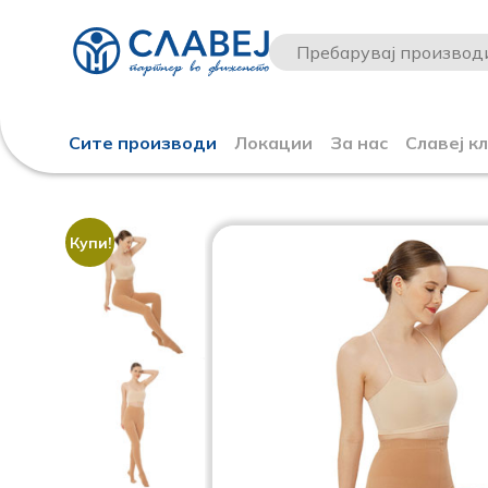
Сите производи
Локации
За нас
Славеј к
Купи!