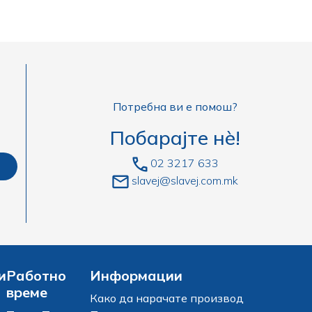
Потребна ви е помош?
Побарајте нè!
02 3217 633
slavej@slavej.com.mk
и
Работно
Информации
време
Како да нарачате производ