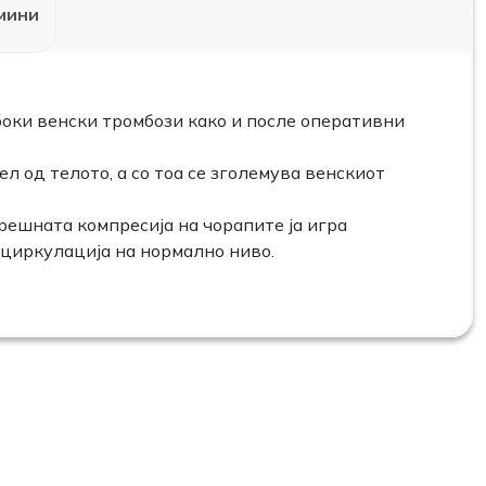
мини
оки венски тромбози како и после оперативни
 од телото, а со тоа се зголемува венскиот
решната компресија на чорапите ја игра
 циркулација на нормално ниво.