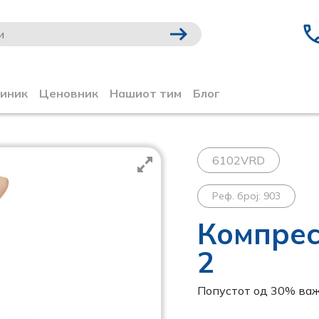
линик
Ценовник
Нашиот тим
Блог
6102VRD
Реф. број: 903
Компрес
2
Попустот од 30% важ