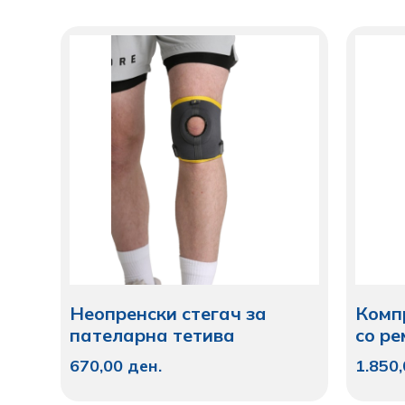
Неопренски стегач за
Комп
пателарна тетива
со р
670,00
ден.
1.850