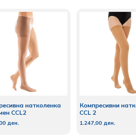
ресивна натколенка
Компресивни натк
емен CCL2
CCL 2
,00
ден.
1.247,00
ден.