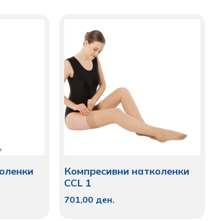
оленки
Компресивни натколенки
CCL 1
701,00
ден.