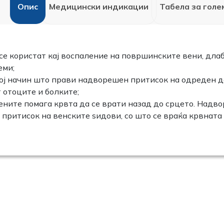
Опис
Медицински индикации
Табела за голе
е користат кај воспаление на површинските вени, длаб
еми;
ој начин што прави надворешен притисок на одреден дел
 отоците и болките;
ените помага крвта да се врати назад до срцето. Надво
 притисок на венските ѕидови, со што се враќа крвната