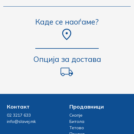
Каде се наоѓаме?
Опција за достава
Контакт
Продавници
02 3217 633
Скопје
info@slavej.mk
Битола
Тетово