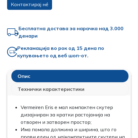
Контактирај нé
Бесплатна достава за нарачка над 3.000
денари
Рекламација во рок од 15 дена по
купувањето од веб шоп-от.
Опис
Технички карактеристики
Vermeiren Eris е мал компактен скутер
дизајниран за кратки растојанија на
отворен и затворен простор;
Има помала должина и ширина, што го
прави еден од најкомпактните скутери на