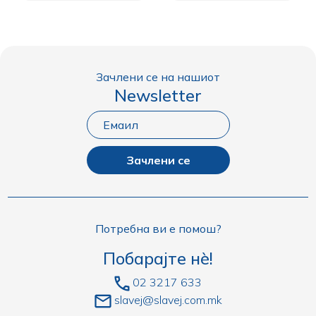
Зачлени се на нашиот
Newsletter
Зачлени се
Потребна ви е помош?
Побарајте нè!
02 3217 633
slavej@slavej.com.mk