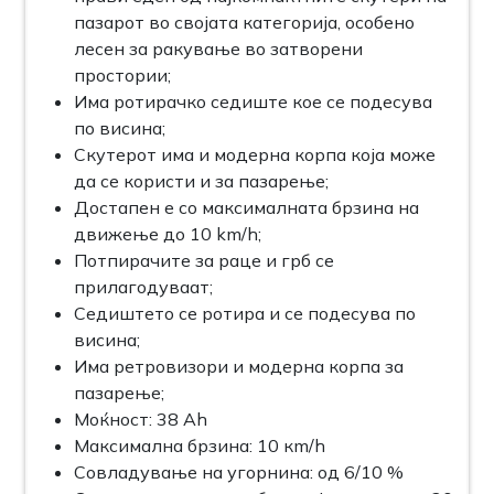
пазарот во својата категорија, особено
лесен за ракување во затворени
простории;
Има ротирачко седиште кое се подесува
по висина;
Скутерот има и модерна корпа која може
да се користи и за пазарење;
Достапен е со максималната брзина на
движење до 10 km/h;
Потпирачите за раце и грб се
прилагодуваат;
Седиштето се ротира и се подесува по
висина;
Има ретровизори и модерна корпа за
пазарење;
Моќност: 38 Ah
Максимална брзина: 10 кm/h
Совладување на угорнина: од 6/10 %