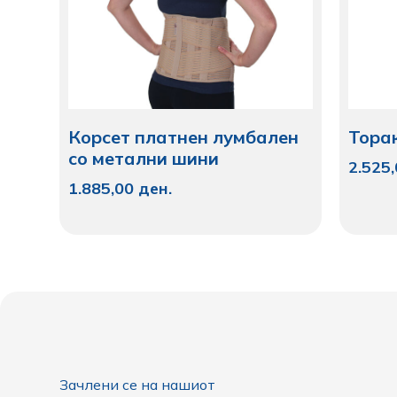
Корсет платнен лумбален
Тора
со метални шини
2.525
1.885,00
ден.
Зачлени се на нашиот