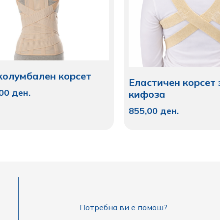
колумбален корсет
Еластичен корсет 
,00
ден.
кифоза
855,00
ден.
Потребна ви е помош?