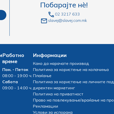
Побарајте нè!
02 3217 633
slavej@slavej.com.mk
и
Работно
Информации
време
Како да нарачате производ
Пон. - Петок
Политика за користење на колачиња
08:00 - 19:00 ч.
Плаќање
Сабота
Политика за користење на личните под
09:00 - 14:00 ч.
директен маркетинг
Политика на приватност
Право на повлекување/враќање на пр
Рекламации
Услови за испорака