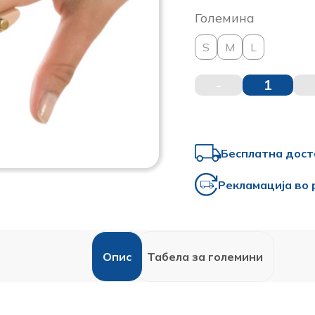
Големина
S
M
L
-
1
Бесплатна дост
Рекламација во 
Oпис
Табела за големини