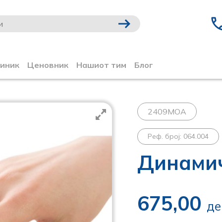
линик
Ценовник
Нашиот тим
Блог
2409MOA
Реф. број: 064.004
Динамич
675,00
де