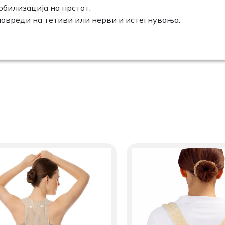
билизација на прстот.
повреди на тетиви или нерви и истегнувања.