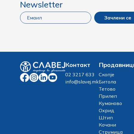
Newsletter
Зачлени се
Контакт
Продавниц
02 3217 633
Скопје
info@slavej.mk
Битола
Тетово
Прилеп
Куманово
Охрид
Штип
Кочани
Струмица