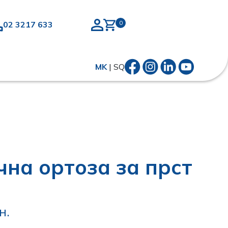
02 3217 633
MK
|
SQ
на ортоза за прст
н.