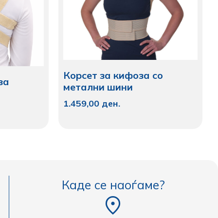
Корсет за кифоза со
за
метални шини
1.459,00
ден.
Каде се наоѓаме?