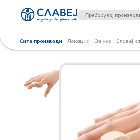
Сите производи
Локации
За нас
Славеј к