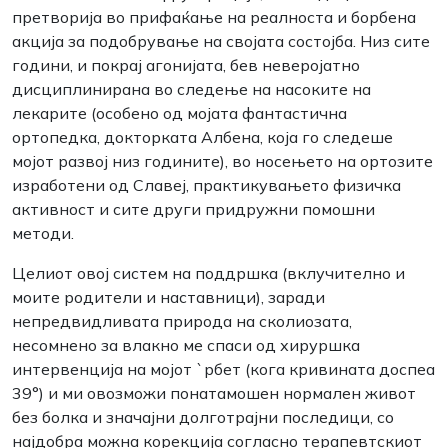
претворија во прифаќање на реалноста и борбена
акција за подобрување на својата состојба. Низ сите
години, и покрај агонијата, бев неверојатно
дисциплинирана во следење на насоките на
лекарите (особено од мојата фантастична
ортопедка, докторката Албена, која го следеше
мојот развој низ годините), во носењето на ортозите
изработени од Славеј, практикувањето физичка
активност и сите други придружни помошни
методи.
Целиот овој систем на поддршка (вклучително и
моите родители и наставници), заради
непредвидливата природа на сколиозата,
несомнено за влакно ме спаси од хируршка
интервенција на мојот `рбет (кога кривината доспеа
39°) и ми овозможи понатамошен нормален живот
без болка и значајни долготрајни последици, со
најдобра можна корекција согласно терапевтскиот