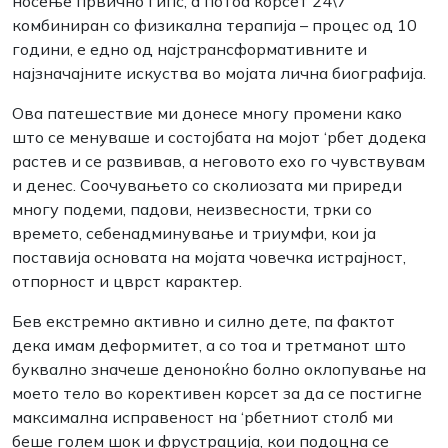
носење првично гипс, а потоа корсет 24\7
комбиниран со физикална терапија – процес од 10
години, е едно од најстрансформативните и
најзначајните искуства во мојата лична биографија.
Ова патешествие ми донесе многу промени како
што се менуваше и состојбата на мојот ‘рбет додека
растев и се развивав, а неговото ехо го чувствувам
и денес. Соочувањето со сколиозата ми приреди
многу подеми, падови, неизвесности, трки со
времето, себенадминување и триумфи, кои ја
поставија основата на мојата човечка истрајност,
отпорност и цврст карактер.
Бев екстремно активно и силно дете, па фактот
дека имам деформитет, а со тоа и третманот што
буквално значеше деноноќно болно оклопување на
моето тело во корективен корсет за да се постигне
максимална исправеност на ‘рбетниот столб ми
беше голем шок и фрустрација, кои подоцна се