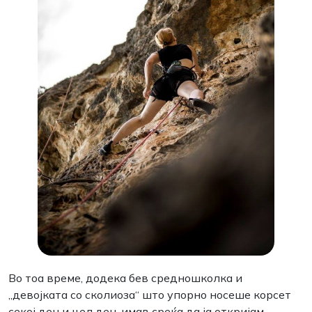
Во тоа време, додека бев средношколка и
„девојката со сколиоза“ што упорно носеше корсет
секој ден и цел ден, имав среќа да ја откријам