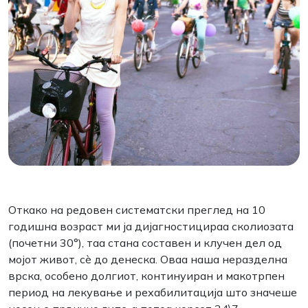
Откако на редовен систематски преглед на 10
годишна возраст ми ја дијагностицираа сколиозата
(почетни 30°), таа стана составен и клучен дел од
мојот живот, сѐ до денеска. Оваа наша неразделна
врска, особено долгиот, континуиран и макотрпен
период на лекување и рехабилитација што значеше