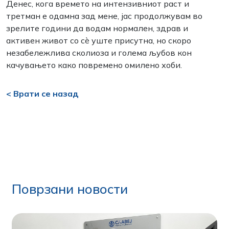
Денес, кога времето на интензивниот раст и
третман е одамна зад мене, јас продолжувам во
зрелите години да водам нормален, здрав и
активен живот со сѐ уште присутна, но скоро
незабележлива сколиоза и голема љубов кон
качувањето како повремено омилено хоби.
< Врати се назад
Поврзани новости