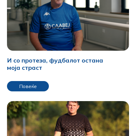
И со протеза, фудбалот остана
моја страст
Повеќе