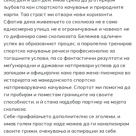
љубовта кон спортското качување и природните
карпи. Таа страст ми отвори нови хоризонти.
Сфатив дека живеењето со сколиоза не е само
едносмерна улица, не е ограничување и човекот не
го дефинира само сколиозата. Бележев одличен
успех во образовниот процес, а паралелно тренирав
спортско качување речиси професионално за
тогашните услови, па со фантастични резултати на
меѓународни и државни натпревари успеав да се
запишам и официјално како прва жена-пионерка во
историјата на македонското спортско
натпреварувачко качување. Спортот ми помогна да
ги пробијам и поместам границите на своите
способности, и ѝ стана најдобар партнер на мојата
сколиоза.
Себе-прифаќањето дополнително се зголеми, и
имав голем простор каде можев да ги канализирам
своите грижи, очекувања и аспирации за себе.