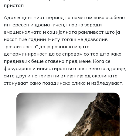
пристап.
Адолесцентниот период го паметам како особено
интересен и драматичен, главно заради
емоционалната и социјалната ранливост што ја
носат тие години. Ниту тогаш не дозволив
„различноста“ да ја разниша мојата
детерминираност да се справам со тоа што како
предизвик беше ставено пред мене. Кога се
фокусираш и инвестираш во сопственото здравје,
сите други непријатни влијанија од околината,
стануваат само позадинска слика и избледуваат.