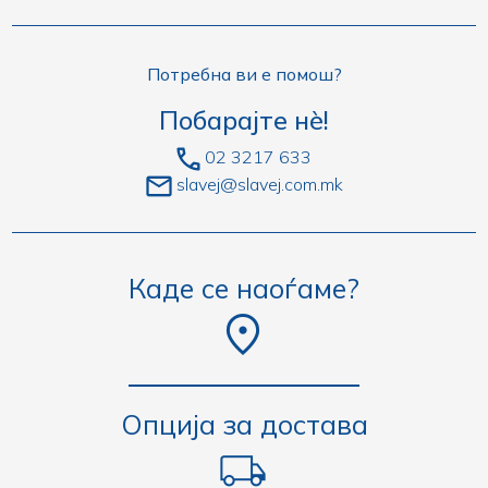
Потребна ви е помош?
Побарајте нè!
02 3217 633
slavej@slavej.com.mk
Каде се наоѓаме?
Опција за достава