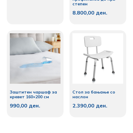
степен
8.800,00
ден.
Заштитен чаршаф за
Стол за бањање со
кревет 160×200 см
наслон
990,00
ден.
2.390,00
ден.