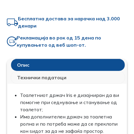
Бесплатна достава за нарачка над 3.000
денари
Рекламација во рок од 15 дена по
купувањето од веб шоп-от.
Опис
Технички податоци
Тоалетниот држач Iris е дизајниран да ви
помогне при седнување и станување од
тоалетот;
Има дополнителен држач за тоалетна
ролна и по потреба може да се преклопи
кон ѕидот за да не зафаќа простор.