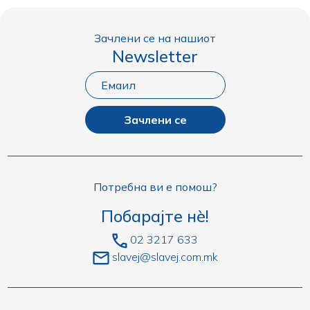
Зачлени се на нашиот
Newsletter
Зачлени се
Потребна ви е помош?
Побарајте нè!
02 3217 633
slavej@slavej.com.mk