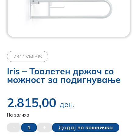
7311VMIRIS
Iris – Тоалетен држач со
можност за подигнување
2.815,00
ден.
На залиха
-
1
+
Додај во кошничка