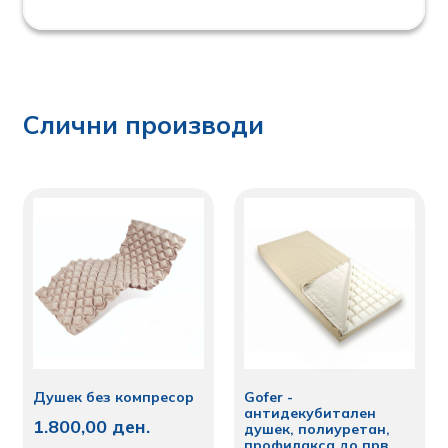
Слични производи
Душек без компресор
Gofer -
антидекубитален
1.800,00
ден.
душек, полиуретан,
профилакса до прв