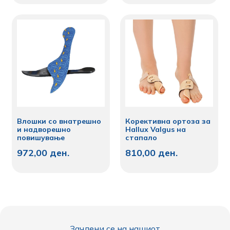
Влошки со внатрешно
Корективнa ортоза за
и надворешно
Hallux Valgus на
повишување
стапало
972,00
ден.
810,00
ден.
Зачлени се на нашиот