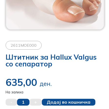
2611MOE000
Штитник за Hallux Valgus
со сепаратор
635,00
ден.
На залиха
-
1
+
Додај во кошничка