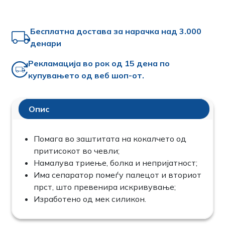
Бесплатна достава за нарачка над 3.000
денари
Рекламација во рок од 15 дена по
купувањето од веб шоп-от.
Опис
Помага во заштитата на кокалчето од
притисокот во чевли;
Намалува триење, болка и непријатност;
Има сепаратор помеѓу палецот и вториот
прст, што превенира искривување;
Изработено од мек силикон.