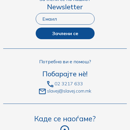
Newsletter
Зачлени се
Потребна ви е помош?
Побарајте нè!
02 3217 633
slavej@slavej.com.mk
Каде се наоѓаме?