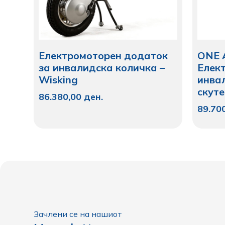
Електромоторен додаток
ONE A
за инвалидска количка –
Елек
Wisking
инва
скут
86.380,00
ден.
89.70
Зачлени се на нашиот