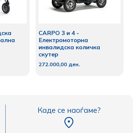
дска
CARPO 3 и 4 -
рална
Електромоторна
инвалидска количка
скутер
272.000,00
ден.
Каде се наоѓаме?