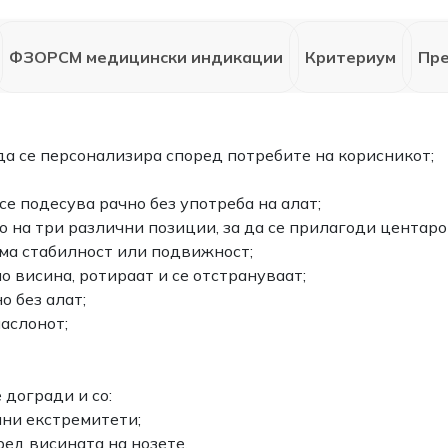
ФЗОРСМ медицински индикации
Критериум
Пр
да се персонализира според потребите на корисникот;
е подесува рачно без употреба на алат;
 на три различни позиции, за да се прилагоди центаро
ема стабилност или подвижност;
о висина, ротираат и се отстрануваат;
о без алат;
наслонот;
догради и со:
лни екстремитети;
ред висината на нозете.