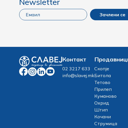
Newsletter
Зачлени се
Контакт
Продавниц
02 3217 633
Скопје
info@slavej.mk
Битола
Тетово
Прилеп
Куманово
Охрид
Штип
Кочани
Струмица