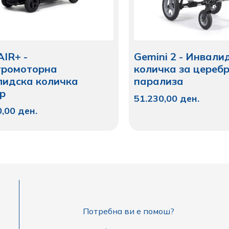
IR+ -
Gemini 2 - Инвали
тромоторна
количка за цереб
лидска количка
парализа
ер
51.230,00
ден.
0,00
ден.
Потребна ви е помош?