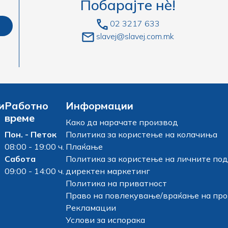
Побарајте нè!
02 3217 633
slavej@slavej.com.mk
и
Работно
Информации
време
Како да нарачате производ
Пон. - Петок
Политика за користење на колачиња
08:00 - 19:00 ч.
Плаќање
Сабота
Политика за користење на личните под
09:00 - 14:00 ч.
директен маркетинг
Политика на приватност
Право на повлекување/враќање на пр
Рекламации
Услови за испорака