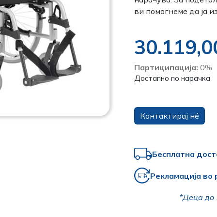
ви помогнеме да ја и
30.119,
Партиципација:
0%
Достапно по нарачка
Контактирај нé
Бесплатна дост
Рекламација во 
*Деца до 