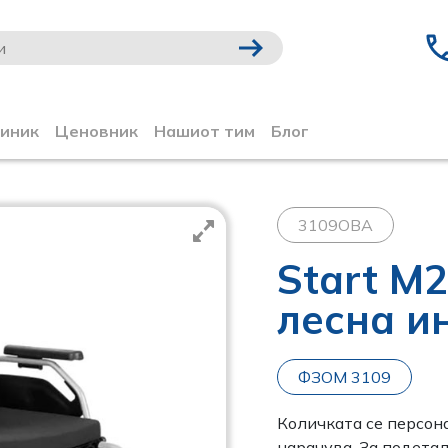
линик
Ценовник
Нашиот тим
Блог
3109OBA
Start M
лесна и
ФЗОМ 3109
Количката се персон
нарачува. За подета