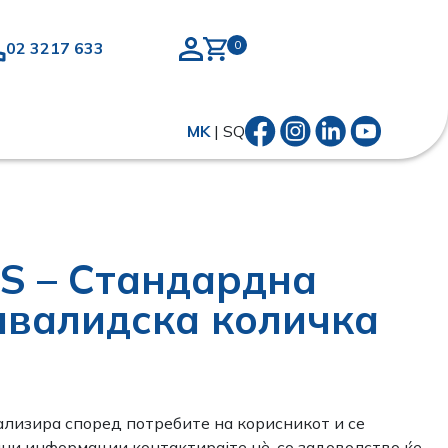
02 3217 633
MK
|
SQ
2S – Стандардна
нвалидска количка
ализира според потребите на корисникот и се
лни информации контактирајте нѐ, со задоволство ќе