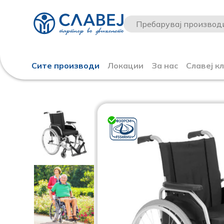
Сите производи
Локации
За нас
Славеј к