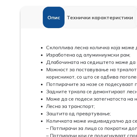
Опис
Технички карактеристики
Склоплива лесна количка која може 
Изработена од алуминиумски рам;
Длабочината на седиштето може да с
Можност за поставување на тркалото
корисникот, со што се одбива погол
Потпирачите за нозе се подесуваат п
Задните тркала се демонтираат лесн
Може да се подеси затегнатоста на 
Лесна за транспорт;
Заштита од превртување;
Количката може индивидуално да се 
– Потпирачи за лица со пократки до
– Потпирачи кои се подигнуваат спо