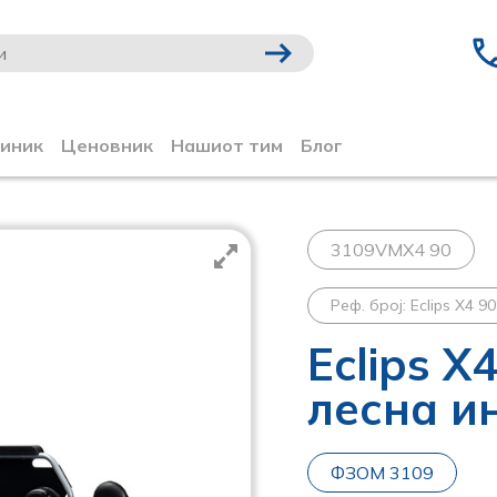
линик
Ценовник
Нашиот тим
Блог
3109VMX4 90
Реф. број: Eclips X4 90
Eclips X
лесна и
ФЗОМ 3109