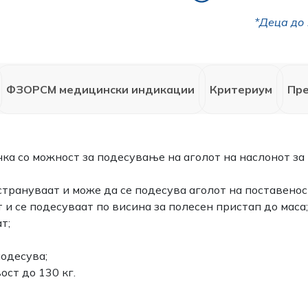
*Деца до 
ФЗОРСМ медицински индикации
Критериум
Пр
ка со можност за подесување на аголот на наслонот за
странуваат и може да се подесува аголот на поставенос
и се подесуваат по висина за полесен пристап до маса
т;
подесува;
ост до 130 кг.