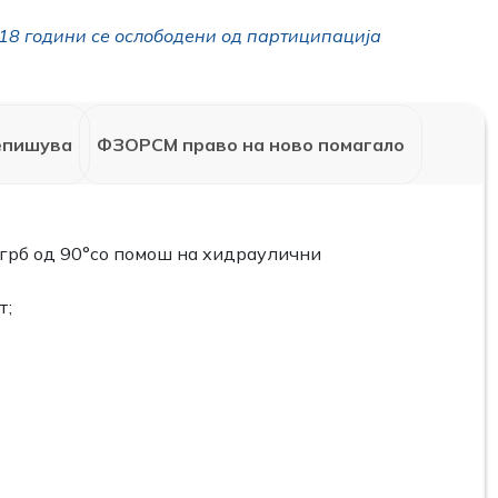
18 години се ослободени од партиципација
епишува
ФЗОРСМ право на ново помагало
 грб од 90°со помош на хидраулични
т;
;