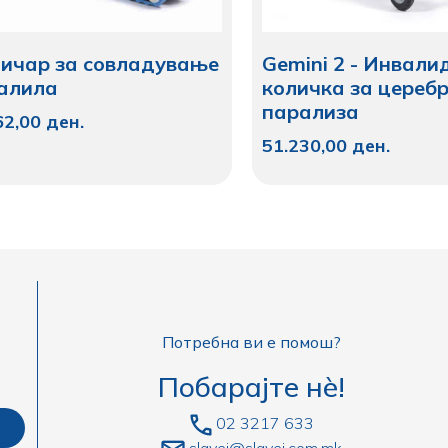
ничар за совладување
Gemini 2 - Инвали
калила
количка за цереб
парализа
62,00
ден.
51.230,00
ден.
Потребна ви е помош?
Побарајте нè!
02 3217 633