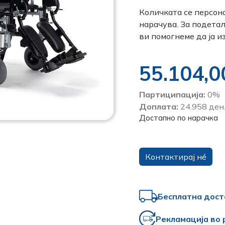
Количката се персон
нарачува. За подета
ви помогнеме да ја и
55.104,
Партиципација:
0%
Доплата:
24.958 ден
Достапно по нарачка
Контактирај нé
Бесплатна дост
Рекламација во 