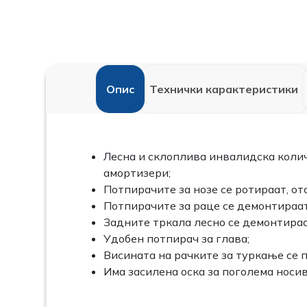
Опис
Технички карактеристики
Лесна и склоплива инвалидска колич
амортизери;
Потпирачите за нозе се ротираат, от
Потпирачите за раце се демонтираат 
Задните тркала лесно се демонтираа
Удобен потпирач за глава;
Висината на рачките за туркање се 
Има засилена оска за поголема носив