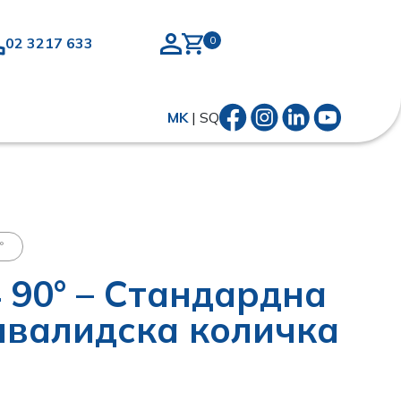
02 3217 633
MK
|
SQ
°
4 90° – Стандардна
нвалидска количка