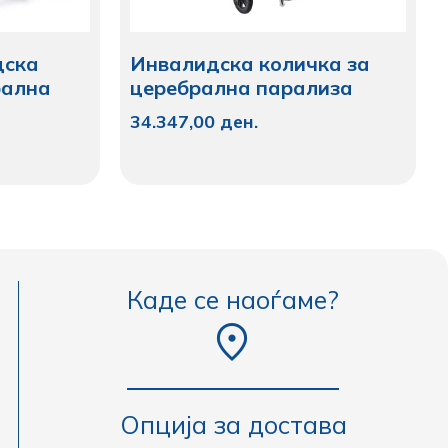
дска
Инвалидска количка за
рална
церебрална парализа
34.347,00
ден.
Каде се наоѓаме?
Опција за достава