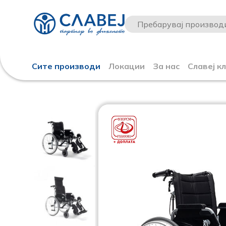
Сите производи
Локации
За нас
Славеј к