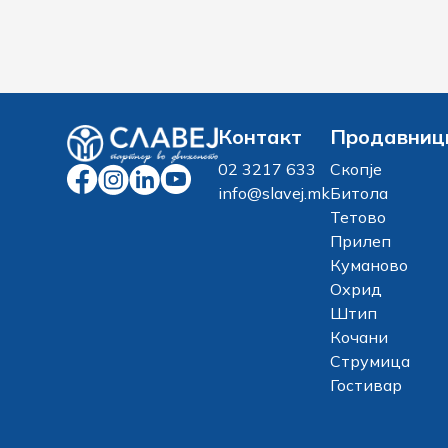
Контакт
Продавниц
02 3217 633
Скопје
info@slavej.mk
Битола
Тетово
Прилеп
Куманово
Охрид
Штип
Кочани
Струмица
Гостивар