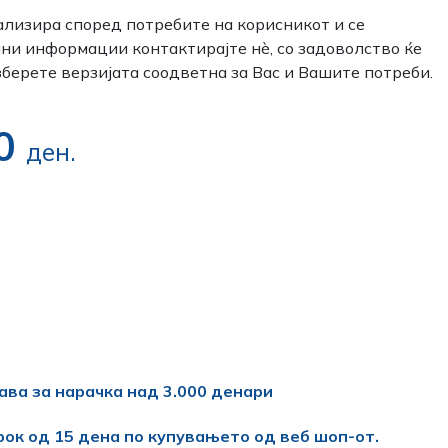
ализира според потребите на корисникот и се
лни информации контактирајте нѐ, со задоволство ќе
зберете верзијата соодветна за Вас и Вашите потреби.
00
ден.
.
ава за нарачка над 3.000 денари
рок од 15 дена по купувањето од веб шоп-от.