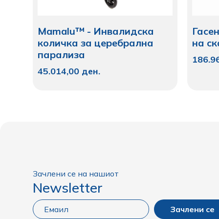
Mamalu™ - Инвалидска
Гасе
количка за церебрална
на с
парализа
186.9
45.014,00
ден.
Зачлени се на нашиот
Newsletter
Зачлени се