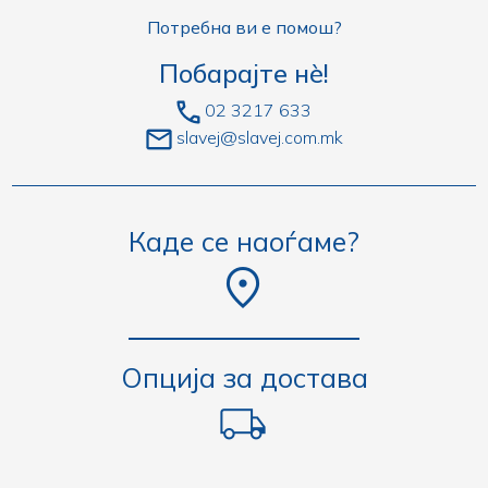
Потребна ви е помош?
Побарајте нè!
02 3217 633
slavej@slavej.com.mk
Каде се наоѓаме?
Опција за достава