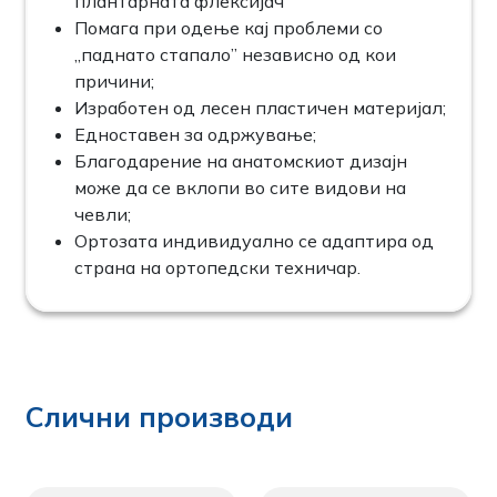
плантарната флексијач
Помага при одење кај проблеми со
„паднато стапало” независно од кои
причини;
Изработен од лесен пластичен материјал;
Едноставен за одржување;
Благодарение на анатомскиот дизајн
може да се вклопи во сите видови на
чевли;
Ортозата индивидуално се адаптира од
страна на ортопедски техничар.
Слични производи