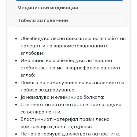
Медицински индикации
Табела за големини
Обезбедува лесна фиксација на зглобот на
палецот и на карпометакарпалните
зглобови;
Има шина која обезбедува латерална
стабилност на метакарпофаленгеалниот
зглоб;
Помага во намалување на воспалението и
побрзо заздравување;
Ја намалува и елиминира болката;
Степенот на затегнатост се прилагодува
со велкро ленти;
Еластичниот материјал прави лесна
компресија и дава поддршка;
Не го попречува движењето на прстите.