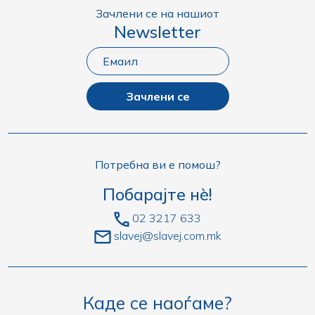
Зачлени се на нашиот
Newsletter
Зачлени се
Потребна ви е помош?
Побарајте нè!
02 3217 633
slavej@slavej.com.mk
Каде се наоѓаме?