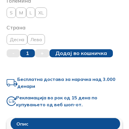
Големина
S
M
L
XL
Страна
Десна
Лева
-
1
+
Додај во кошничка
Бесплатна достава за нарачка над 3.000
денари
Рекламација во рок од 15 дена по
купувањето од веб шоп-от.
Oпис