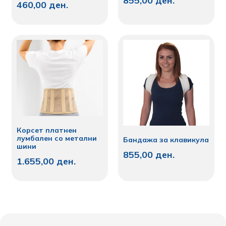
855,00
ден.
460,00
ден.
Корсет платнен
лумбален со метални
Бандажа за клавикула
шини
855,00
ден.
1.655,00
ден.