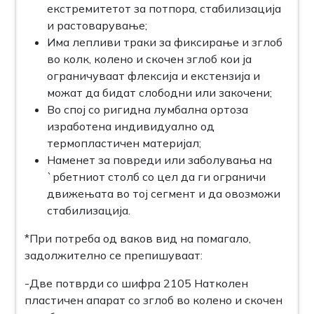
екстремитетот за потпора, стабилизација
и растоварување;
Има лепливи траки за фиксирање и зглоб
во колк, колено и скочен зглоб кои ја
ограничуваат флексија и екстензија и
можат да бидат слободни или закочени;
Во спој со ригидна лумбална ортоза
изработена индивидуално од
термопластичен материјал;
Наменет за повреди или заболувања на
`рбетниот столб со цел да ги ограничи
движењата во тој сегмент и да овозможи
стабилизација.
*При потреба од ваков вид на помагало,
задолжително се препишуваат:
-Две потврди со шифра 2105 Натколен
пластичен апарат со зглоб во колено и скочен