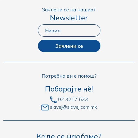
Зачлени се на нашиот
Newsletter
Зачлени се
Потребна ви е помош?
Побарајте нè!
02 3217 633
slavej@slavej.com.mk
Каде се наоѓаме?