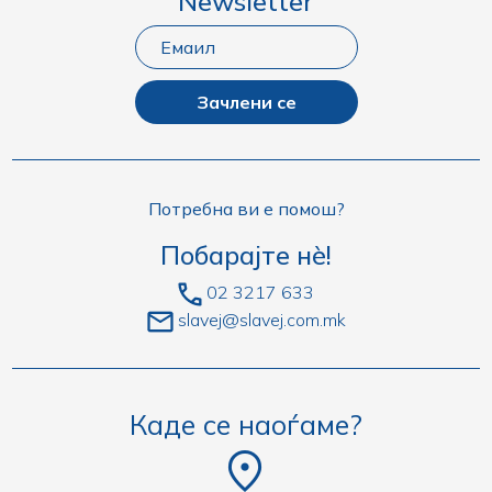
Newsletter
Зачлени се
Потребна ви е помош?
Побарајте нè!
02 3217 633
slavej@slavej.com.mk
Каде се наоѓаме?