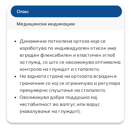
Опис
Медицински индикации
Динамична потколена ортоза која се
изработува по индивидуален отисок има
вграден флексибилен и еластичен зглоб
за глужд, со што се овозможува оптимална
контрола на глуждот и стапалото;
На задната страна на ортозата вграден е
граничник со кој се ограничува и регулира
прекумерно спуштање на стапалото;
Овозможува добра поддршка кај
нестабилност во валгус или варус
(навалување на глуждот);