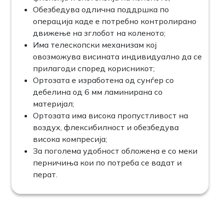
Обезбедува одлична поддршка по
операција каде е потребно контролирано
движење на зглобот на коленото;
Има телескопски механизам кој
овозможува висината индивидуално да се
прилагоди според корисникот;
Ортозата е изработена од сунѓер со
дебелина од 6 мм ламинирана со
материјал;
Ортозата има висока пропустливост на
воздух, флексибилност и обезбедува
висока компресија;
За поголема удобност обложена е со меки
перничиња кои по потреба се вадат и
перат.