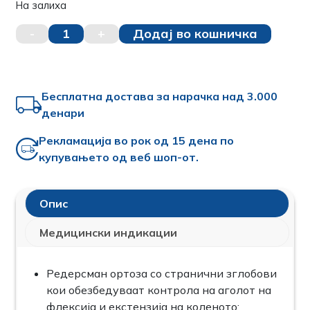
На залиха
-
1
+
Додај во кошничка
Бесплатна достава за нарачка над 3.000
денари
Рекламација во рок од 15 дена по
купувањето од веб шоп-от.
Oпис
Медицински индикации
Редерсман ортоза со странични зглобови
кои обезбедуваат контрола на аголот на
флексија и екстензија на коленото;