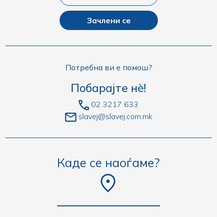
Зачлени се
Потребна ви е помош?
Побарајте нè!
02 3217 633
slavej@slavej.com.mk
Каде се наоѓаме?