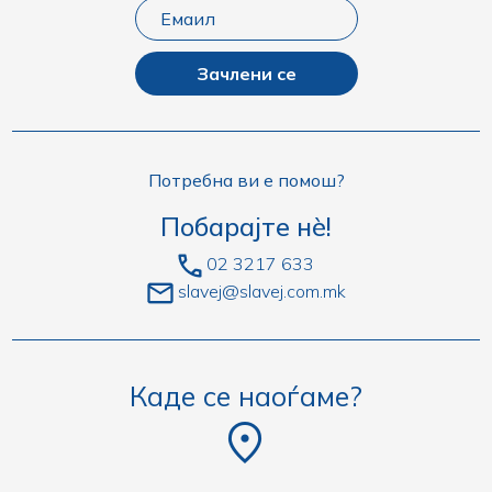
Зачлени се
Потребна ви е помош?
Побарајте нè!
02 3217 633
slavej@slavej.com.mk
Каде се наоѓаме?