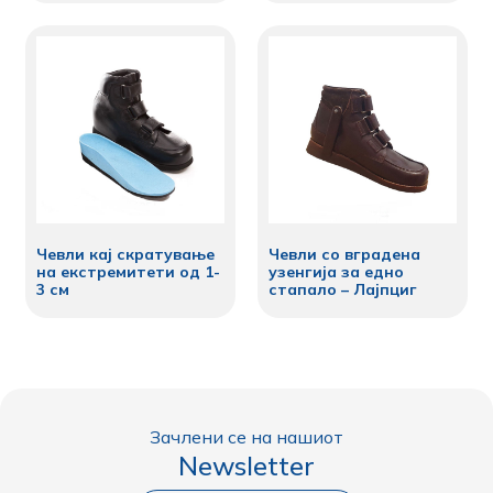
Чевли кај скратување
Чевли со вградена
на екстремитети од 1-
узенгија за едно
3 см
стапало – Лајпциг
Зачлени се на нашиот
Newsletter