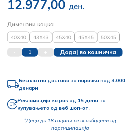
12.977,00
ден.
Димензии коцка
40X40
43X43
45X40
45X45
50X45
-
1
+
Додај во кошничка
Бесплатна достава за нарачка над 3.000
денари
Рекламација во рок од 15 дена по
купувањето од веб шоп-от.
*Деца до 18 години се ослободени од
партиципација