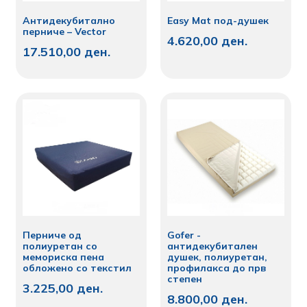
Антидекубитално
Easy Mat под-душек
перниче – Vector
4.620,00
ден.
17.510,00
ден.
Перниче од
Gofer -
полиуретан со
антидекубитален
мемориска пена
душек, полиуретан,
обложено со текстил
профилакса до прв
степен
3.225,00
ден.
8.800,00
ден.