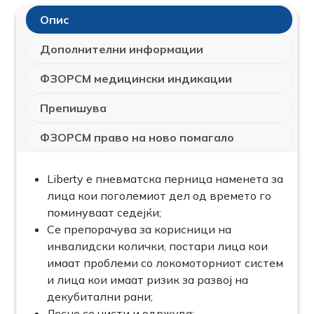
Опис
Дополнителни информации
ФЗОРСМ медицински индикации
Препишува
ФЗОРСМ право на ново помагало
Liberty е пневматска перница наменета за
лица кои поголемиот дел од времето го
поминуваат седејќи;
Се препорачува за корисници на
инвалидски колички, постари лица кои
имаат проблеми со локомоторниот систем
и лица кои имаат ризик за развој на
декубитални рани;
Лесно се чисти и одржува;