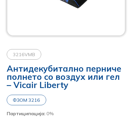
3216VMB
Антидекубитално перниче
полнето со воздух или гел
– Vicair Liberty
ФЗОМ 3216
Партиципација:
0%