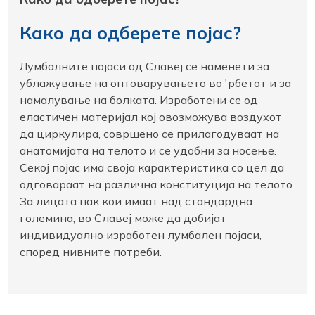
Како да одберете појас?
Лумбалните појаси од Славеј се наменети за
ублажување на оптоварувањето во 'рбетoт и за
намалување на болката. Изработени се од
еластичен материјал кој овозможува воздухот
да циркулира, совршено се прилагодуваат на
анатомијата на телото и се удобни за носење.
Секој појас има своја карактеристика со цел да
одговараат на различна конституција на телото.
За лицата пак кои имаат над стандардна
големина, во Славеј може да добијат
индивидуално изработен лумбален појаси,
според нивните потреби.