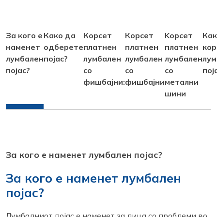
За кого е
Како да
Корсет
Корсет
Kорсет
Как
наменет
одберете
платнен
платнен
платнен
кор
лумбален
појас?
лумбален
лумбален
лумбален
лум
појас?
со
со
со
пој
фишбајни:
фишбајни
метални
шини
За кого е наменет лумбален појас?
За кого е наменет лумбален
појас?
Лумбалниот појас е наменет за лица со проблеми во