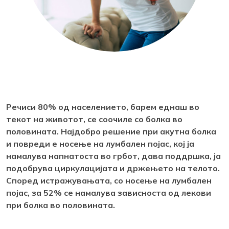
Речиси 80% од населението, барем еднаш во
текот на животот, се соочиле со болка во
половината. Најдобро решение при акутна болка
и повреди е носење на лумбален појас, кој ја
намалува напнатоста во грбот, дава поддршка, ја
подобрува циркулацијата и држењето на телото.
Според истражувањата, со носење на лумбален
појас, за 52% се намалува зависноста од лекови
при болка во половината.