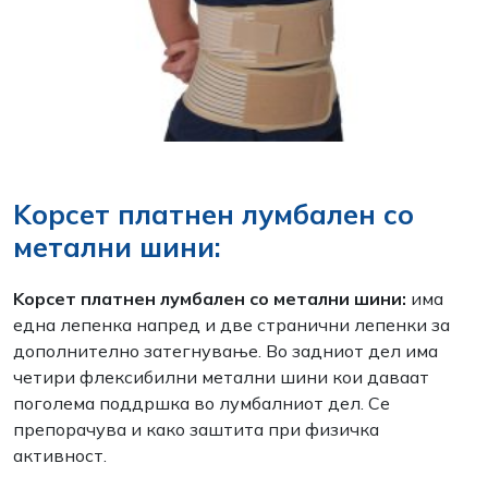
Kорсет платнен лумбален со
метални шини:
Kорсет платнен лумбален со метални шини:
има
една лепенка напред и две странични лепенки за
дополнително затегнување. Во задниот дел има
четири флексибилни метални шини кои даваат
поголема поддршка во лумбалниот дел. Се
препорачува и како заштита при физичка
активност.