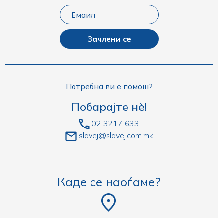
Зачлени се
Потребна ви е помош?
Побарајте нè!
02 3217 633
slavej@slavej.com.mk
Каде се наоѓаме?