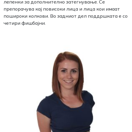
лепенки за дополнително затегнување. Се
препорачува кај повисоки лица и лица кои имаат
пошироки колкови. Во задниот дел поддршката е со
четири фишбајни.