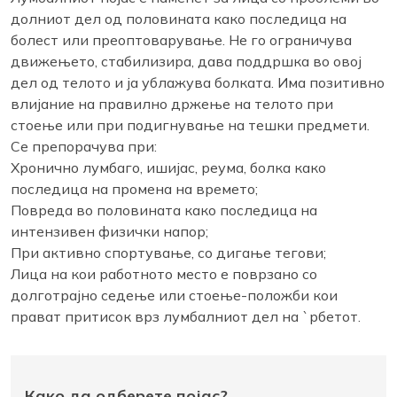
долниот дел од половината како последица на
болест или преоптоварување. Не го ограничува
движењето, стабилизира, дава поддршка во овој
дел од телото и ја ублажува болката. Има позитивно
влијание на правилно држење на телото при
стоење или при подигнување на тешки предмети.
Се препорачува при:
Хронично лумбаго, ишијас, реума, болка како
последица на промена на времето;
Повреда во половината како последица на
интензивен физички напор;
При активно спортување, со дигање тегови;
Лица на кои работното место е поврзано со
долготрајно седење или стоење-положби кои
прават притисок врз лумбалниот дел на `рбетот.
Како да одберете појас?