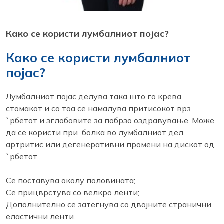
Како се користи лумбалниот појас?
Како се користи лумбалниот
појас?
Лумбалниот појас делува така што го крева
стомакот и со тоа се намалува притисокот врз
`рбетот и зглобовите за побрзо оздравување. Може
да се користи при болка во лумбалниот дел,
артритис или дегенеративни промени на дискот од
`рбетот.
Се поставува околу половината;
Се прицврстува со велкро ленти;
Дополнително се затегнува со двојните странични
еластични ленти.