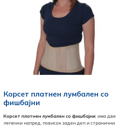
Корсет платнен лумбален со
фишбајни
Корсет платнен лумбален со фишбајни
: има две
лепенки напред, повисок заден дел и странични