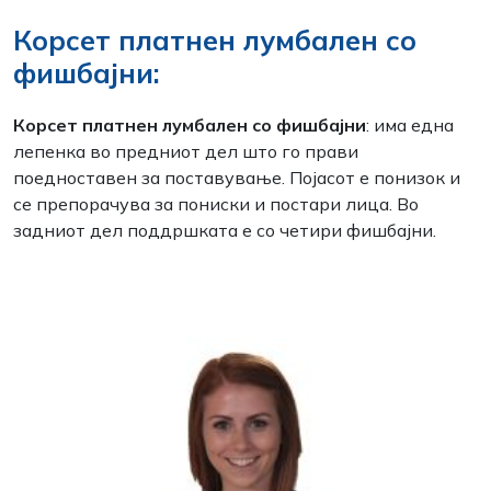
Корсет платнен лумбален со
фишбајни:
Корсет платнен лумбален со фишбајни
: има една
лепенка во предниот дел што го прави
поедноставен за поставување. Појасот е понизок и
се препорачува за пониски и постари лица. Во
задниот дел поддршката е со четири фишбајни.