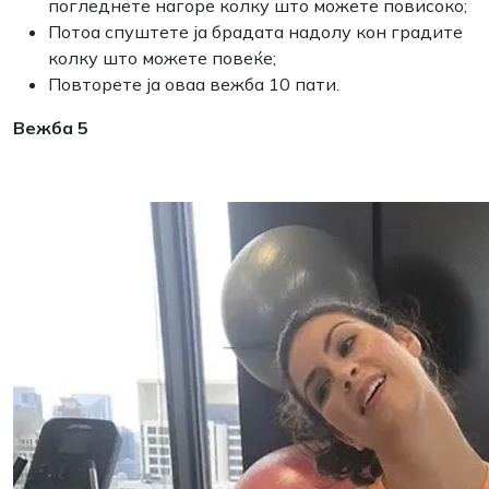
погледнете нагоре колку што можете повисоко;
Потоа спуштете ја брадата надолу кон градите
колку што можете повеќе;
Повторете ја оваа вежба 10 пати.
Вежба 5