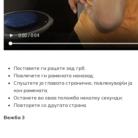
Поставете ги рацете зад грб;
Повлечете ги рамената наназад;
Спуштете ја главата странично, повлекувајќи ја
кон рамената;
Останете во оваа положба неколку секунди;
Повторете со другата страна.
Вежба 3