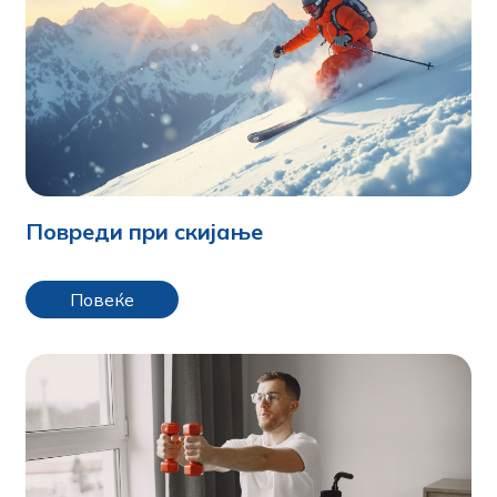
Повреди при скијање
Повеќе