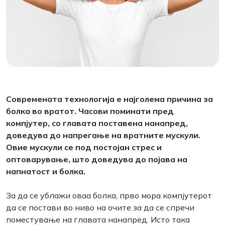
Современата технологија е најголема причина за
болка во вратот. Часови поминати пред
компјутер, со главата поставена нанапред,
доведува до напрегање на вратните мускули.
Овие мускули се под постојан стрес и
оптоварување, што доведува до појава на
напнатост и болка.
За да се ублажи оваа болка, прво мора компјутерот
да се постави во ниво на очите за да се спречи
поместување на главата нанапред. Исто така