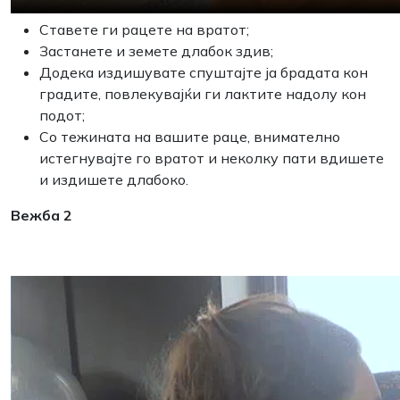
Ставете ги рацете на вратот;
Застанете и земете длабок здив;
Додека издишувате спуштајте ја брадата кон
градите, повлекувајќи ги лактите надолу кон
подот;
Со тежината на вашите раце, внимателно
истегнувајте го вратот и неколку пати вдишете
и издишете длабоко.
Вежба 2