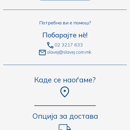
Потребна ви е помош?
Побарајте нè!
02 3217 633
slavej@slavej.com.mk
Каде се наоѓаме?
Опција за достава