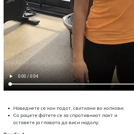
Наведнете се кон подот, свиткани во колкови;
Со рацете фатете се за спротивниот лакт и
оставете ја главата да виси надолу;