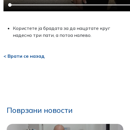
Користете ја брадата за да нацртате круг
надесно три пати, а потоа налевo.
< Врати се назад
Поврзани новости