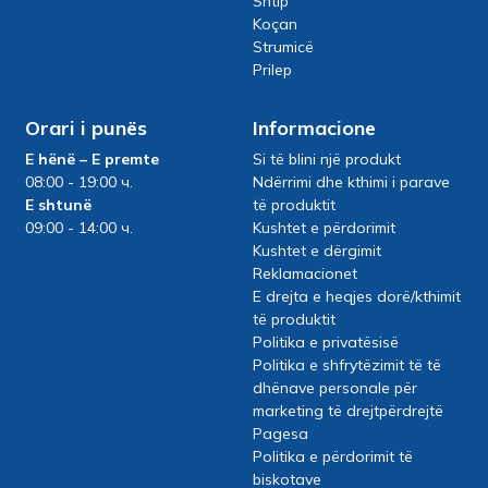
Shtip
Koçan
Strumicë
Prilep
Orari i punës
Informacione
E hënë – E premte
Si të blini një produkt
08:00 - 19:00 ч.
Ndërrimi dhe kthimi i parave
E shtunë
të produktit
09:00 - 14:00 ч.
Kushtet e përdorimit
Kushtet e dërgimit
Reklamacionet
E drejta e heqjes dorë/kthimit
të produktit
Politika e privatësisë
Politika e shfrytëzimit të të
dhënave personale për
marketing të drejtpërdrejtë
Pagesa
Politika e përdorimit të
biskotave