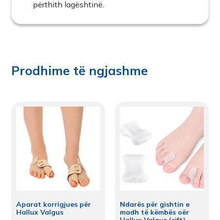
përthith lagështinë.
Prodhime të ngjashme
Aparat korrigjues për
Ndarës për gishtin e
Hallux Valgus
madh të këmbës oër
Hallux Valgus (çift)