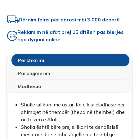
Dërgim falas për porosi mbi 3.000 denarë
Reklamim në afat prej 15 ditësh pas blerjes
nga dyqani online
Përshkrimi
Paralajmërim
Madhësia
Shollë silikoni me astar. Ka cilësi çlodhëse për
dhimbjet në thembër (thepa në thembër) dhe
në tejzën e Akilit;
Sholla është bërë prej silikoni të dendësisë
mesatare dhe e mbështjellë me tekstil që