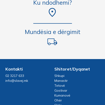
Ku ndodhemi?
Mundësia e dërgimit
Kontakti
Shitoret/Dyqanet
02 3217 633
Shkupi
info@slavej.mk
Manastir
Tetovë
Gostivar
Kumanovë
Ohër