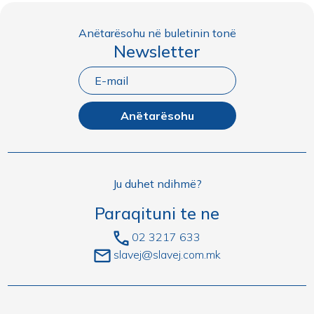
Anëtarësohu në buletinin tonë
Newsletter
Anëtarësohu
Ju duhet ndihmë?
Paraqituni te ne
02 3217 633
slavej@slavej.com.mk