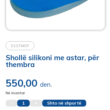
5107MOF
Shollë silikoni me astar, për
thembra
550,00
den.
Në inventar
-
1
+
Shto në shportë