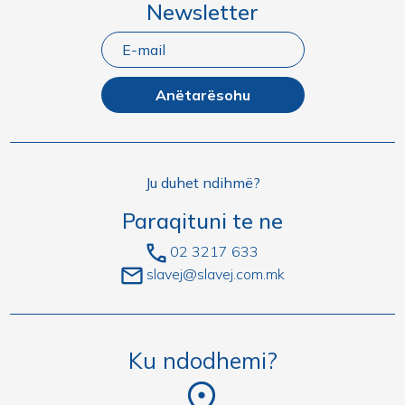
Newsletter
Anëtarësohu
Ju duhet ndihmë?
Paraqituni te ne
02 3217 633
slavej@slavej.com.mk
Ku ndodhemi?