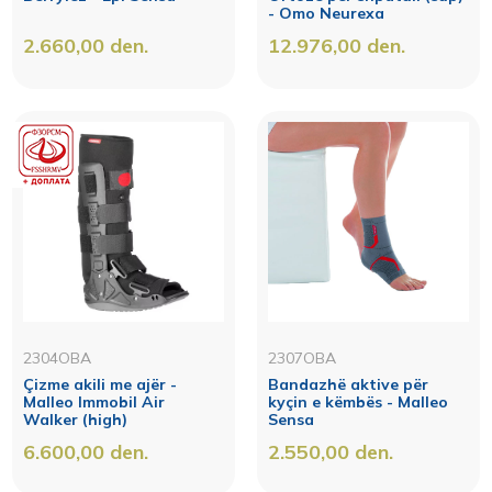
- Omo Neurexa
2.660,00
den.
12.976,00
den.
2304OBA
2307OBA
Çizme akili me ajër -
Bandazhë aktive për
Malleo Immobil Air
kyçin e këmbës - Malleo
Walker (high)
Sensa
6.600,00
den.
2.550,00
den.