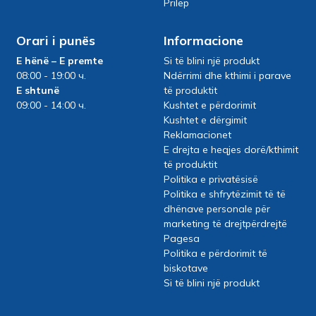
Prilep
Orari i punës
Informacione
E hënë – E premte
Si të blini një produkt
08:00 - 19:00 ч.
Ndërrimi dhe kthimi i parave
E shtunë
të produktit
09:00 - 14:00 ч.
Kushtet e përdorimit
Kushtet e dërgimit
Reklamacionet
E drejta e heqjes dorë/kthimit
të produktit
Politika e privatësisë
Politika e shfrytëzimit të të
dhënave personale për
marketing të drejtpërdrejtë
Pagesa
Politika e përdorimit të
biskotave
Si të blini një produkt