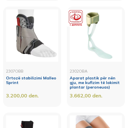
2307OBB
2302OBA
Ortozë stabilizimi Malleo
Aparat plastik për nën
Sprint
gju, me kufizim të lakimit
plantar (peroneuas)
3.200,00
den.
3.662,00
den.