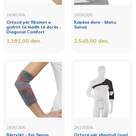
2406OBA
2406OBB
Ortozë për fiksimin e
Kapëse dore - Manu
gishtit të madh të dorës -
Sensa
Diagonal Comfort
1.191,00
den.
2.545,00
den.
2405OBA
2410OBA
Bërrylëz - Epi Sensa
Ortozë për shpatull (sup)