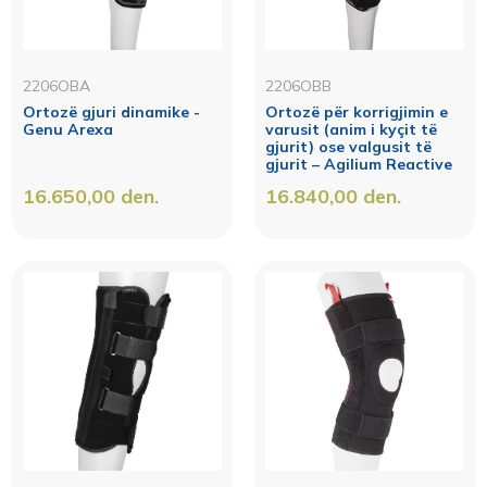
2206OBA
2206OBB
Ortozë gjuri dinamike -
Ortozë për korrigjimin e
Genu Arexa
varusit (anim i kyçit të
gjurit) ose valgusit të
gjurit – Agilium Reactive
16.650,00
den.
16.840,00
den.