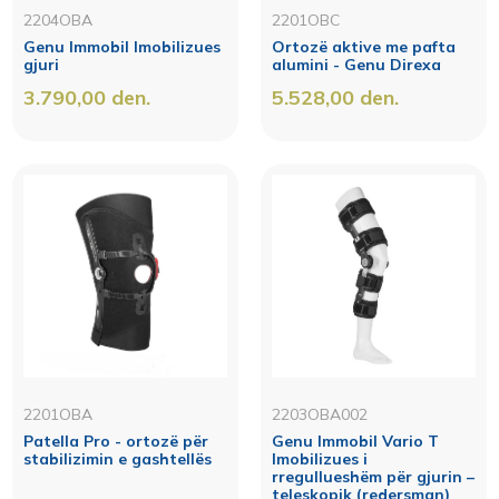
2204OBA
2201OBC
Genu Immobil Imobilizues
Ortozë aktive me pafta
gjuri
alumini - Genu Direxa
3.790,00
den.
5.528,00
den.
2201OBA
2203OBA002
Patella Pro - оrtozë për
Genu Immobil Vario T
stabilizimin e gashtellës
Imobilizues i
rregullueshëm për gjurin –
teleskopik (redersman)