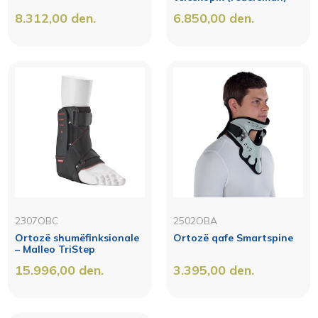
8.312,00
den.
6.850,00
den.
2307OBC
2502OBA
Ortozë shumëfinksionale
Ortozë qafe Smartspine
– Malleo TriStep
15.996,00
den.
3.395,00
den.