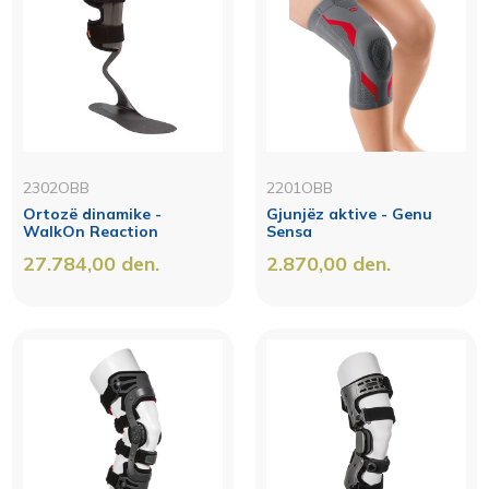
2302OBB
2201OBB
Ortozë dinamike -
Gjunjëz aktive - Genu
WalkOn Reaction
Sensa
27.784,00
den.
2.870,00
den.