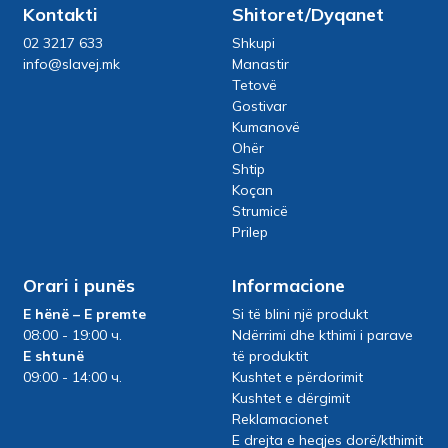
Kontakti
Shitoret/Dyqanet
02 3217 633
Shkupi
info@slavej.mk
Manastir
Tetovë
Gostivar
Kumanovë
Ohër
Shtip
Koçan
Strumicë
Prilep
Orari i punës
Informacione
E hënë – E premte
Si të blini një produkt
08:00 - 19:00 ч.
Ndërrimi dhe kthimi i parave
E shtunë
të produktit
09:00 - 14:00 ч.
Kushtet e përdorimit
Kushtet e dërgimit
Reklamacionet
E drejta e heqjes dorë/kthimit