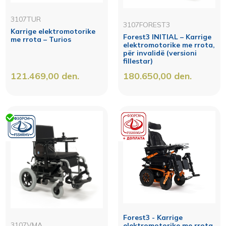
3107TUR
3107FOREST3
Karrige elektromotorike
Forest3 INITIAL – Karrige
me rrota – Turios
elektromotorike me rrota,
për invalidë (versioni
fillestar)
121.469,00
den.
180.650,00
den.
Forest3 - Karrige
3107VMA
elektromotorike me rrota,