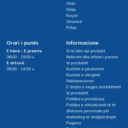
Ohër
Shtip
Koçan
Strumicë
Prilep
Orari i punës
Informacione
E hënë – E premte
Si të blini një produkt
08:00 - 19:00 ч.
Ndërrimi dhe kthimi i parave
E shtunë
të produktit
09:00 - 14:00 ч.
Kushtet e përdorimit
Kushtet e dërgimit
Reklamacionet
E drejta e heqjes dorë/kthimit
të produktit
Politika e privatësisë
Politika e shfrytëzimit të të
dhënave personale për
marketing të drejtpërdrejtë
Pagesa