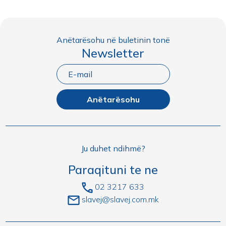
Anëtarësohu në buletinin tonë
Newsletter
Anëtarësohu
Ju duhet ndihmë?
Paraqituni te ne
02 3217 633
slavej@slavej.com.mk