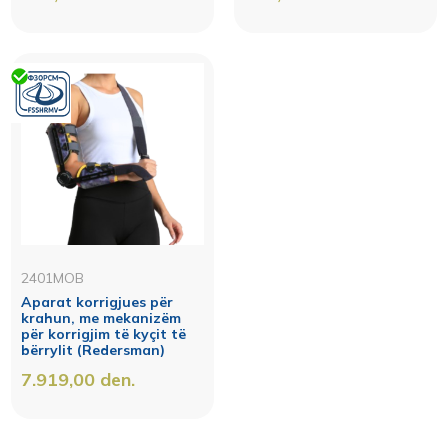
2401MOB
Aparat korrigjues për
krahun, me mekanizëm
për korrigjim të kyçit të
bërrylit (Redersman)
7.919,00
den.