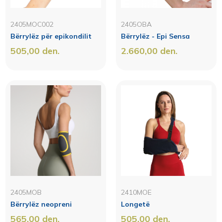
2405MOC002
2405OBA
Bërrylëz për epikondilit
Bërrylëz - Epi Sensa
505,00
den.
2.660,00
den.
2405MOB
2410MOE
Bërrylëz neopreni
Longetë
565,00
den.
505,00
den.