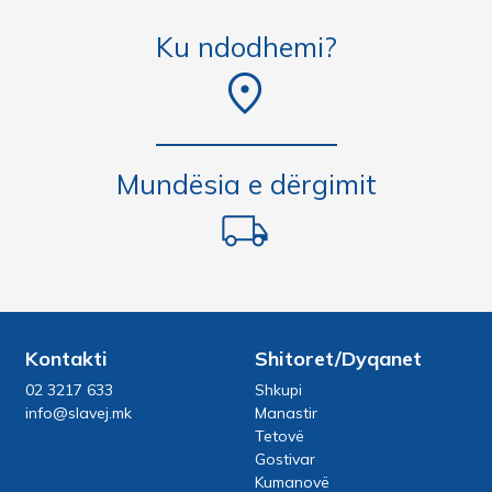
Ku ndodhemi?
Mundësia e dërgimit
Kontakti
Shitoret/Dyqanet
02 3217 633
Shkupi
info@slavej.mk
Manastir
Tetovë
Gostivar
Kumanovë