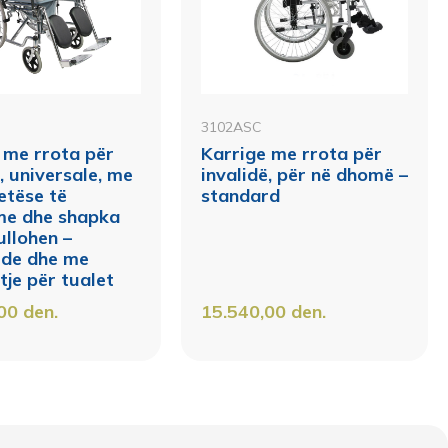
3102ASC
 me rrota për
Karrige me rrota për
, universale, me
invalidë, për në dhomë –
etëse të
standard
me dhe shapka
ullohen –
rde dhe me
tje për tualet
,00
den.
15.540,00
den.