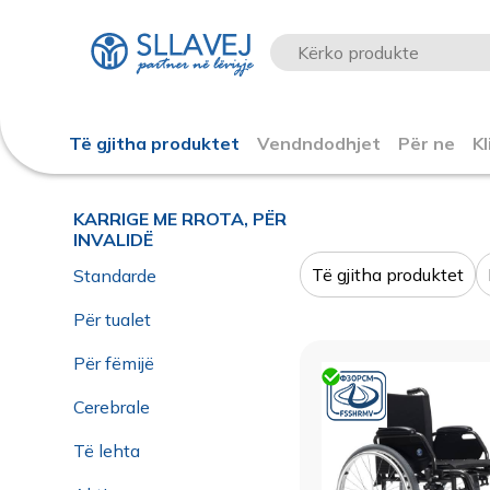
Të gjitha produktet
Vendndodhjet
Për ne
Kl
KARRIGE ME RROTA, PËR
INVALIDË
Të gjitha produktet
Standarde
Për tualet
Për fëmijë
Cerebrale
Të lehta