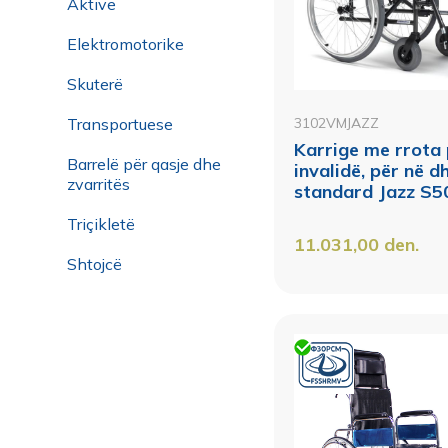
Aktive
Elektromotorike
Skuterë
Transportuese
3102VMJAZZ
Karrige me rrota
Barrelë për qasje dhe
invalidë, për në 
zvarritës
standard Jazz S5
Triçikletë
11.031,00
den.
Shtojcë