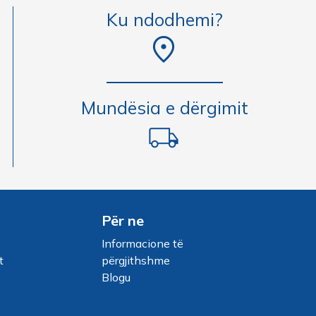
Ku ndodhemi?
Mundësia e dërgimit
Për ne
Informacione të
t
përgjithshme
Blogu