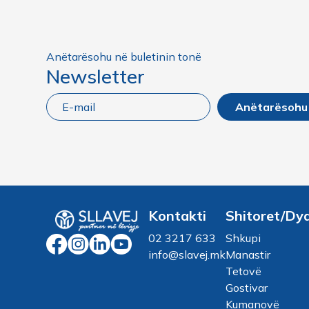
Anëtarësohu në buletinin tonë
Newsletter
Anëtarësohu
Kontakti
Shitoret/Dy
02 3217 633
Shkupi
info@slavej.mk
Manastir
Tetovë
Gostivar
Kumanovë