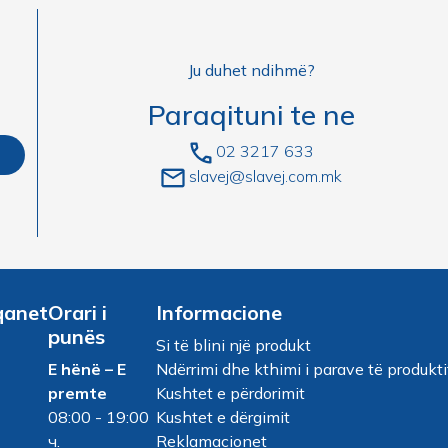
Ju duhet ndihmë?
Paraqituni te ne
02 3217 633
slavej@slavej.com.mk
qanet
Orari i
Informacione
punës
Si të blini një produkt
E hënë – E
Ndërrimi dhe kthimi i parave të produkti
premte
Kushtet e përdorimit
08:00 - 19:00
Kushtet e dërgimit
ч.
Reklamacionet