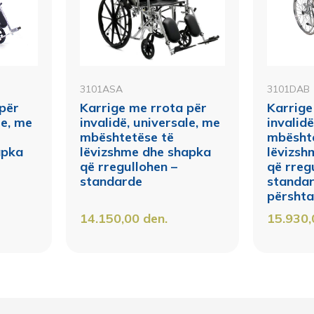
3101ASA
3101DAB
 për
Karrige me rrota për
Karrige
le, me
invalidë, universale, me
invalidë
mbështetëse të
mbësht
apka
lëvizshme dhe shapka
lëvizsh
që rregullohen –
që rreg
standarde
standa
përshta
14.150,00
den.
15.930