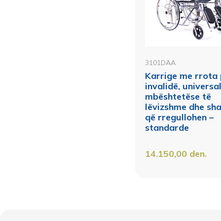
3101DAA
Karrige me rrota
invalidë, universa
mbështetëse të
lëvizshme dhe sh
që rregullohen –
standarde
14.150,00
den.