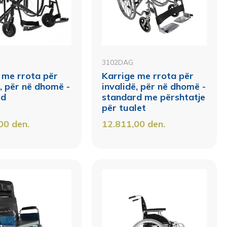
3102DAG
 me rrota për
Karrige me rrota për
ë, për në dhomë -
invalidë, për në dhomë -
rd
standard me përshtatje
për tualet
,00
den.
12.811,00
den.