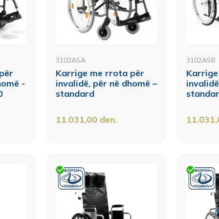
3102ASA
3102ASB
 për
Karrige me rrota për
Karrige
dhomë -
invalidë, për në dhomë –
invalid
0
standard
standa
11.031,00
den.
11.031