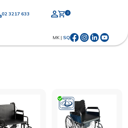
02 3217 633
MK
|
SQ