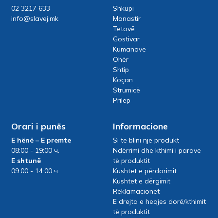
02 3217 633
Shkupi
info@slavej.mk
Manastir
Tetovë
Gostivar
Kumanovë
Ohër
Shtip
Koçan
Strumicë
Prilep
Orari i punës
Informacione
E hënë – E premte
Si të blini një produkt
08:00 - 19:00 ч.
Ndërrimi dhe kthimi i parave
E shtunë
të produktit
09:00 - 14:00 ч.
Kushtet e përdorimit
Kushtet e dërgimit
Reklamacionet
E drejta e heqjes dorë/kthimit
të produktit