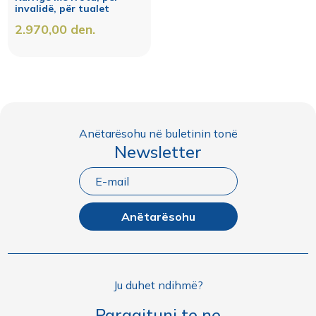
invalidë, për tualet
2.970,00
den.
Anëtarësohu në buletinin tonë
Newsletter
Anëtarësohu
Ju duhet ndihmë?
Paraqituni te ne