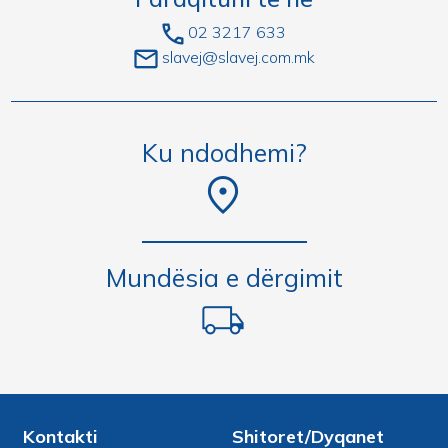
02 3217 633
slavej@slavej.com.mk
Ku ndodhemi?
Mundësia e dërgimit
Kontakti
Shitoret/Dyqanet