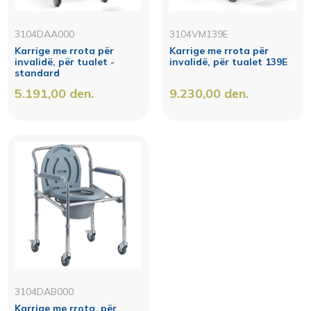
3104DAA000
3104VM139E
Karrige me rrota për
Karrige me rrota për
invalidë, për tualet -
invalidë, për tualet 139E
standard
5.191,00
den.
9.230,00
den.
3104DAB000
Karrige me rrota, për