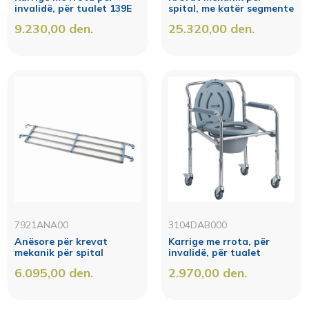
invalidë, për tualet 139E
spital, me katër segmente
9.230,00
den.
25.320,00
den.
7921ANA00
3104DAB000
Anësore për krevat
Karrige me rrota, për
mekanik për spital
invalidë, për tualet
6.095,00
den.
2.970,00
den.