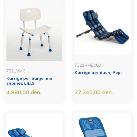
7321VMB000
7321VMC
Karrige për dush, Pepi
Karrige për banjë, me
shpinëz LILLY
4.880,00
den.
27.245,00
den.