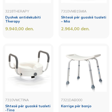
3218THERAPY
7310VMB15MIA
Dyshek antidekubiti
Shtesë për guaskë tualeti
Therapy
– Mia
9.940,00
den.
2.964,00
den.
7310VMCTINA
7321DAB000
Shtesë për guaskë tualeti
Karrige për banjo
-Tina