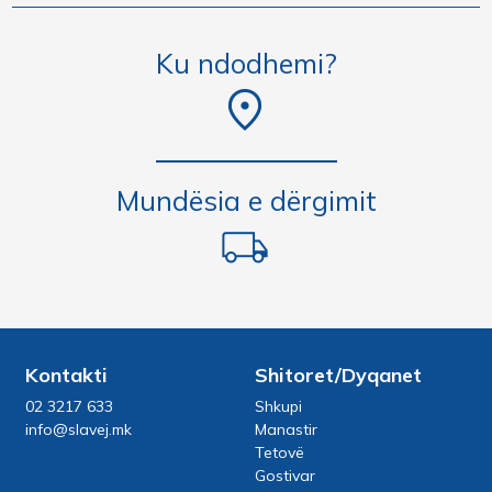
Ku ndodhemi?
Mundësia e dërgimit
Kontakti
Shitoret/Dyqanet
02 3217 633
Shkupi
info@slavej.mk
Manastir
Tetovë
Gostivar