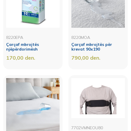
8220EPA
8220MOA
Çarçaf mbrojtës
Çarçaf mbrojtës për
njëpërdorimësh
krevat 90x190
170,00
den.
790,00
den.
7702VMNEOU80