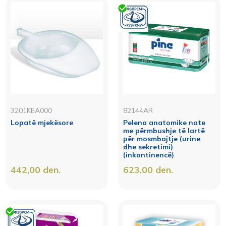
3201KEA000
82144AR
Lopatë mjekësore
Pelena anatomike nate
me përmbushje të lartë
për mosmbajtje (urine
dhe sekretimi)
(inkontinencë)
442,00
den.
623,00
den.