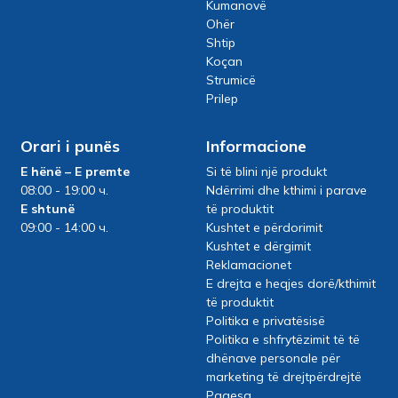
Kumanovë
Ohër
Shtip
Koçan
Strumicë
Prilep
Orari i punës
Informacione
E hënë – E premte
Si të blini një produkt
08:00 - 19:00 ч.
Ndërrimi dhe kthimi i parave
E shtunë
të produktit
09:00 - 14:00 ч.
Kushtet e përdorimit
Kushtet e dërgimit
Reklamacionet
E drejta e heqjes dorë/kthimit
të produktit
Politika e privatësisë
Politika e shfrytëzimit të të
dhënave personale për
marketing të drejtpërdrejtë
Pagesa