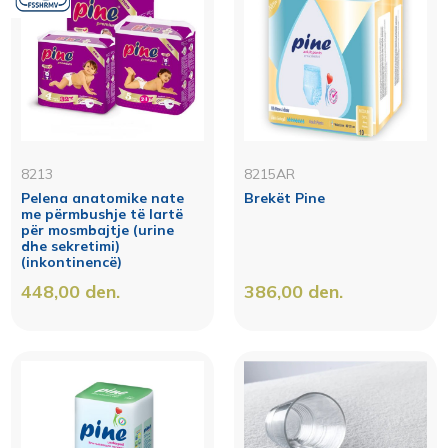
8213
8215AR
Pelena anatomike nate
Brekët Pine
me përmbushje të lartë
për mosmbajtje (urine
dhe sekretimi)
(inkontinencë)
448,00
den.
386,00
den.