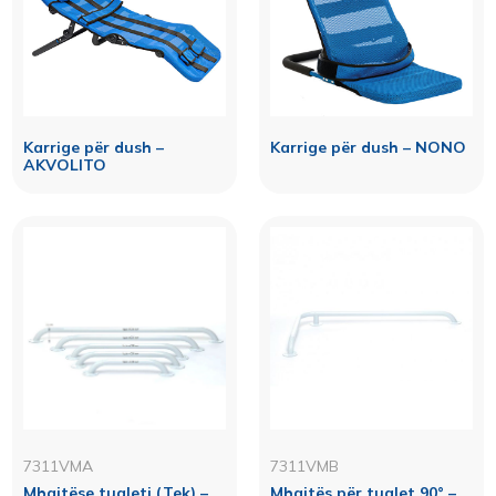
Karrige për dush –
Karrige për dush – NONO
AKVOLITO
7311VMA
7311VMB
Mbajtëse tualeti (Tek) –
Mbajtës për tualet 90° –