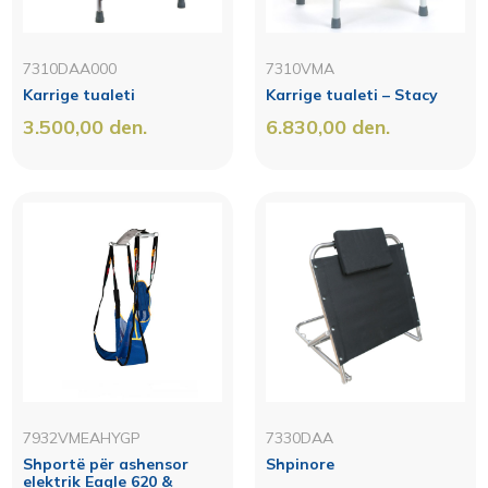
7310DAA000
7310VMA
Karrige tualeti
Karrige tualeti – Stacy
3.500,00
den.
6.830,00
den.
7932VMEAHYGP
7330DAA
Shportë për ashensor
Shpinore
elektrik Eagle 620 &