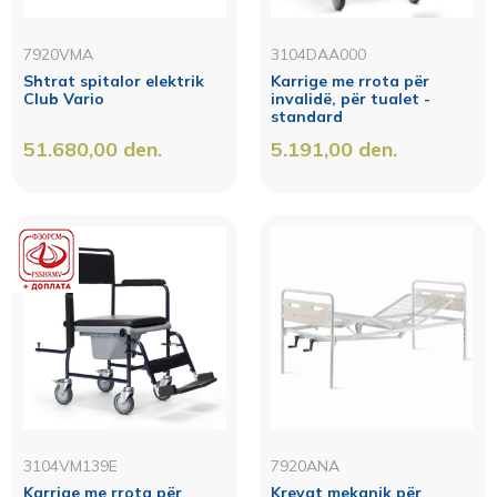
7920VMA
3104DAA000
Shtrat spitalor elektrik
Karrige me rrota për
Club Vario
invalidë, për tualet -
standard
51.680,00
den.
5.191,00
den.
3104VM139E
7920ANA
Karrige me rrota për
Krevat mekanik për