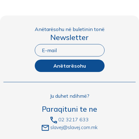
Anëtarësohu në buletinin tonë
Newsletter
Anëtarësohu
Ju duhet ndihmë?
Paraqituni te ne
02 3217 633
slavej@slavej.com.mk