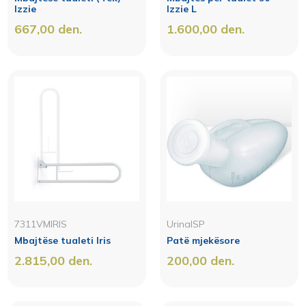
Izzie
Izzie L
667,00
den.
1.600,00
den.
7311VMIRIS
UrinalSP
Mbajtëse tualeti Iris
Patë mjekësore
2.815,00
den.
200,00
den.