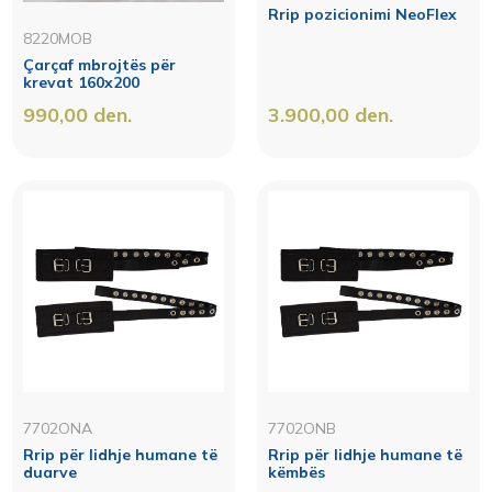
Rrip pozicionimi NeoFlex
8220MOB
Çarçaf mbrojtës për
krevat 160x200
990,00
den.
3.900,00
den.
7702ONA
7702ONB
Rrip për lidhje humane të
Rrip për lidhje humane të
duarve
këmbës