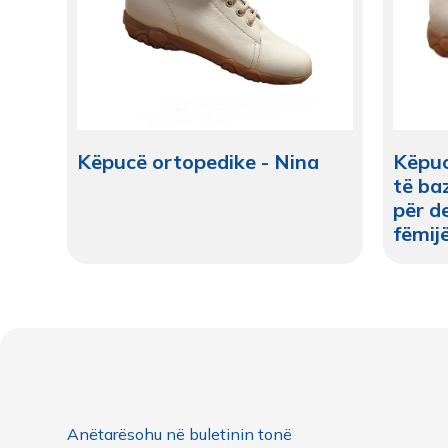
Këpucë ortopedike - Nina
Këpuc
të ba
për d
fëmij
Anëtarësohu në buletinin tonë