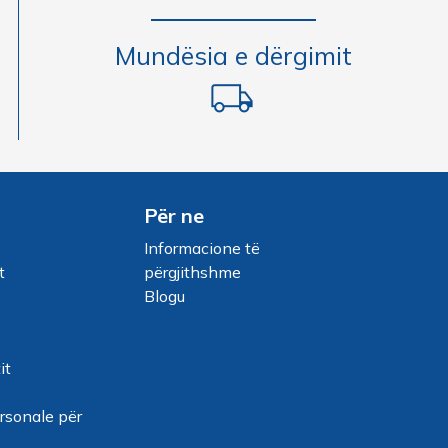
Mundësia e dërgimit
Për ne
Informacione të
t
përgjithshme
Blogu
it
ersonale për