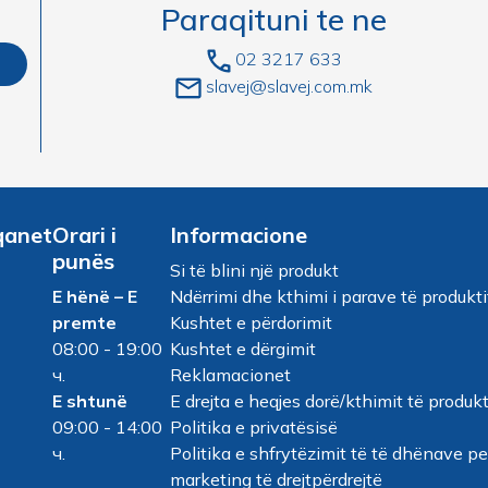
Paraqituni te ne
02 3217 633
slavej@slavej.com.mk
qanet
Orari i
Informacione
punës
Si të blini një produkt
E hënë – E
Ndërrimi dhe kthimi i parave të produkti
premte
Kushtet e përdorimit
08:00 - 19:00
Kushtet e dërgimit
ч.
Reklamacionet
E shtunë
E drejta e heqjes dorë/kthimit të produkt
09:00 - 14:00
Politika e privatësisë
ч.
Politika e shfrytëzimit të të dhënave p
marketing të drejtpërdrejtë