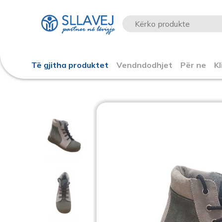
Të gjitha produktet
Vendndodhjet
Për ne
Kl