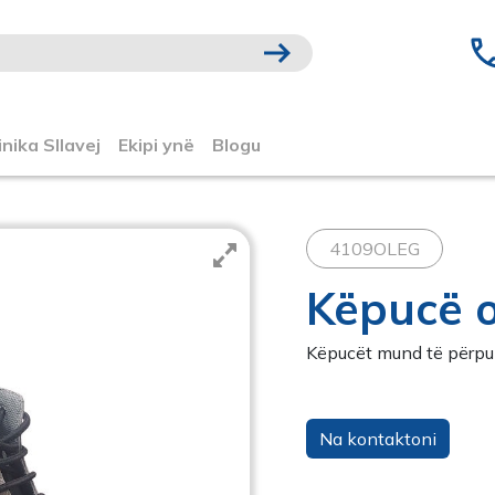
inika Sllavej
Ekipi ynë
Blogu
4109OLEG
Këpucë o
Këpucët mund të përpu
Na kontaktoni