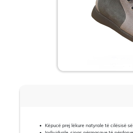
Këpucë prej lëkure natyrale të cilësisë së 
Individuale, sipas përmasave të përdorue