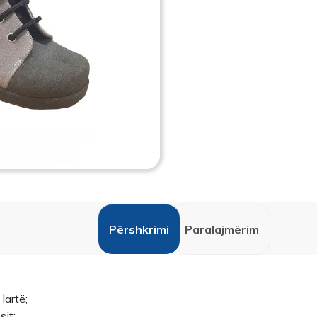
Përshkrimi
Paralajmërim
lartë;
sit;