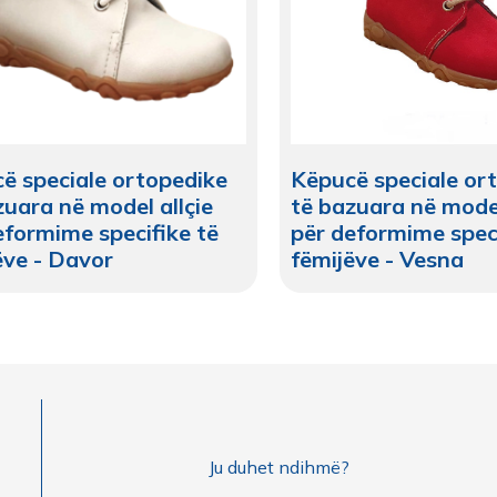
ë speciale ortopedike
Këpucë speciale or
zuara në model allçie
të bazuara në model
eformime specifike të
për deformime speci
ëve - Davor
fëmijëve - Vesna
Ju duhet ndihmë?