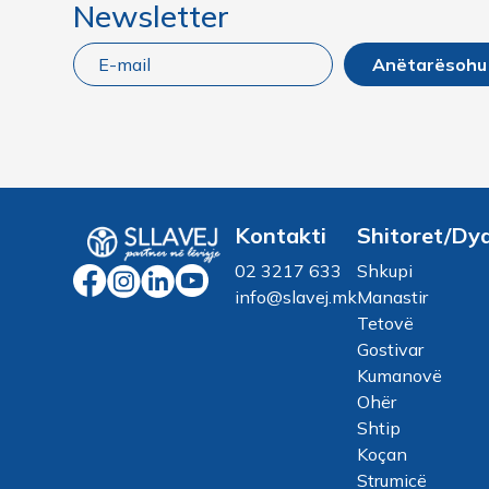
Newsletter
Anëtarësohu
Kontakti
Shitoret/Dy
02 3217 633
Shkupi
info@slavej.mk
Manastir
Tetovë
Gostivar
Kumanovë
Ohër
Shtip
Koçan
Strumicë