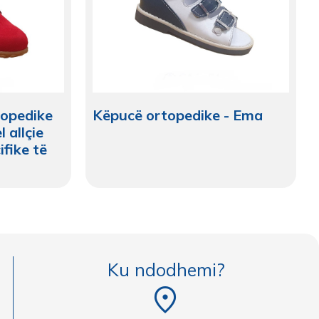
topedike
Këpucë ortopedike - Ema
 allçie
fike të
Ku ndodhemi?