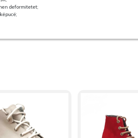
hen deformitetet;
 këpucë;