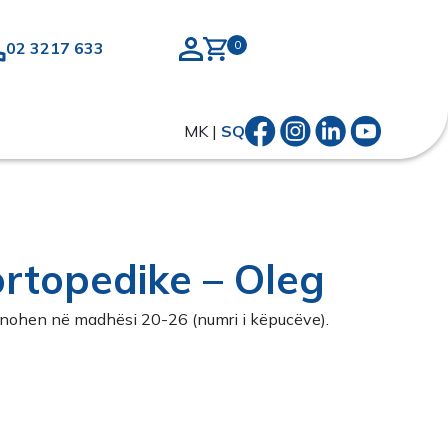
02 3217 633
MK
|
SQ
rtopedike – Oleg
nohen në madhësi 20-26 (numri i këpucëve).