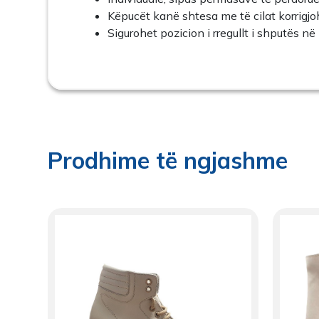
Këpucët kanë shtesa me të cilat korrigjo
Sigurohet pozicion i rregullt i shputës në
Prodhime të ngjashme