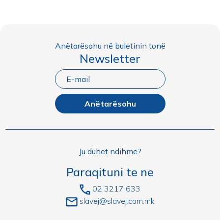
Anëtarësohu në buletinin tonë
Newsletter
Anëtarësohu
Ju duhet ndihmë?
Paraqituni te ne
02 3217 633
slavej@slavej.com.mk