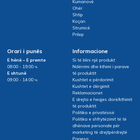
Kumanovë
Ohër
Shtip
Koçan
Strumicë
Prilep
Orari i punës
Informacione
E hënë – E premte
Si të blini një produkt
08:00 - 19:00 ч.
Ndërrimi dhe kthimi i parave
E shtunë
të produktit
09:00 - 14:00 ч.
Kushtet e përdorimit
Kushtet e dërgimit
Reklamacionet
E drejta e heqjes dorë/kthimit
të produktit
Politika e privatësisë
Politika e shfrytëzimit të të
dhënave personale për
marketing të drejtpërdrejtë
Pagesa