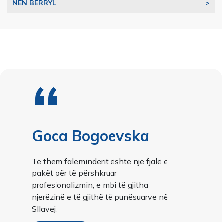
NËN BËRRYL
>
“
Goca Bogoevska
Të them faleminderit është një fjalë e
pakët për të përshkruar
profesionalizmin, e mbi të gjitha
njerëzinë e të gjithë të punësuarve në
Sllavej.