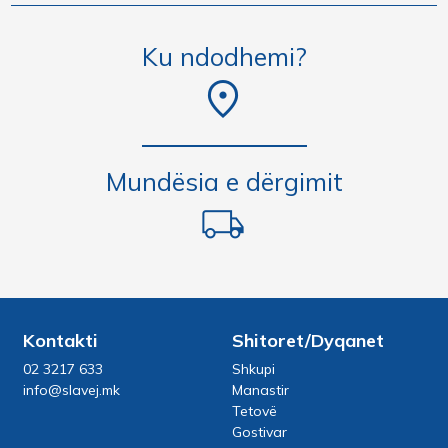
Ku ndodhemi?
Mundësia e dërgimit
Kontakti
Shitoret/Dyqanet
02 3217 633
Shkupi
info@slavej.mk
Manastir
Tetovë
Gostivar