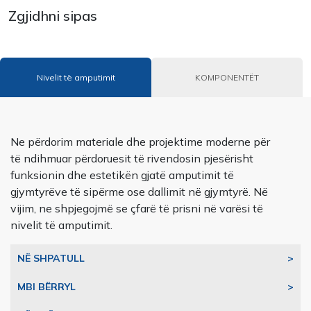
Zgjidhni sipas
Nivelit të amputimit
KOMPONENTËT
Ne përdorim materiale dhe projektime moderne për
të ndihmuar përdoruesit të rivendosin pjesërisht
funksionin dhe estetikën gjatë amputimit të
gjymtyrëve të sipërme ose dallimit në gjymtyrë. Në
vijim, ne shpjegojmë se çfarë të prisni në varësi të
nivelit të amputimit.
NË SHPATULL
>
MBI BËRRYL
>