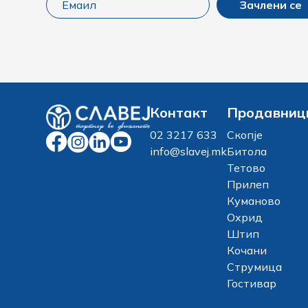
Зачлени се
Контакт
Продавниц
02 3217 633
Скопје
info@slavej.mk
Битола
Тетово
Прилеп
Куманово
Охрид
Штип
Кочани
Струмица
Гостивар