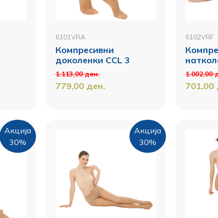
6101VRA
6102VRF
Компресивни
Компре
доколенки CCL 3
наткол
1.113,00
ден.
1.002,00
779,00
ден.
701,00
Акција
Акција
30%
30%