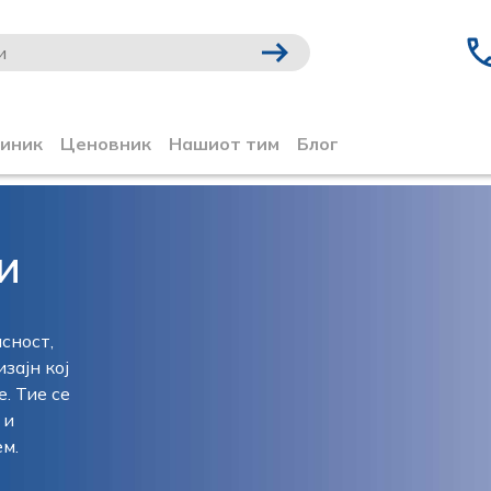
линик
Ценовник
Нашиот тим
Блог
и
сност,
зајн кој
. Тие се
 и
ем.