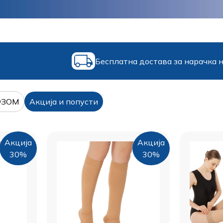
Бесплатна достава за нарачка 
ФЗОМ
Акција и попусти
Акција
Акција
30%
30%