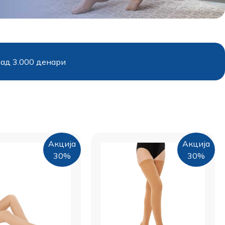
над 3.000 денари
Акција
Акција
30%
30%