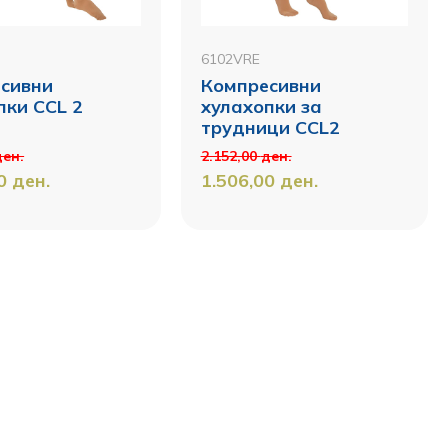
6102VRE
сивни
Компресивни
пки CCL 2
хулахопки за
трудници CCL2
ден.
2.152,00
ден.
00
ден.
1.506,00
ден.