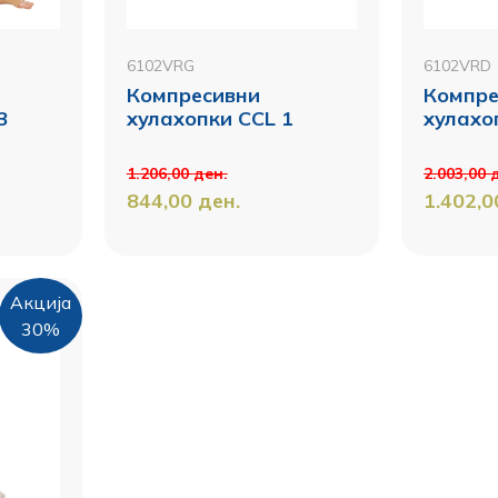
6102VRG
6102VRD
Компресивни
Компре
3
хулахопки CCL 1
хулахо
1.206,00
ден.
2.003,00
844,00
ден.
1.402,
Акција
30%