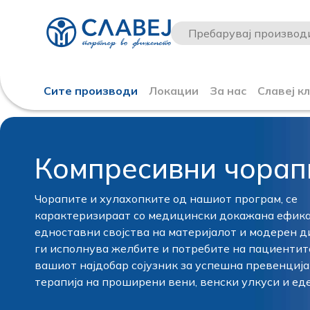
Сите производи
Локации
За нас
Славеј к
Компресивни чорап
Чорапите и хулахопките од нашиот програм, се
карактеризираат со медицински докажана ефика
едноставни својства на материјалот и модерен ди
ги исполнува желбите и потребите на пациентите
вашиот најдобар сојузник за успешна превенција
терапија на проширени вени, венски улкуси и ед