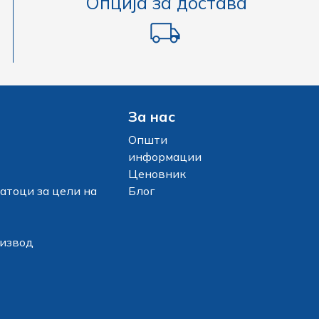
Опција за достава
За нас
Општи
информации
Ценовник
атоци за цели на
Блог
оизвод