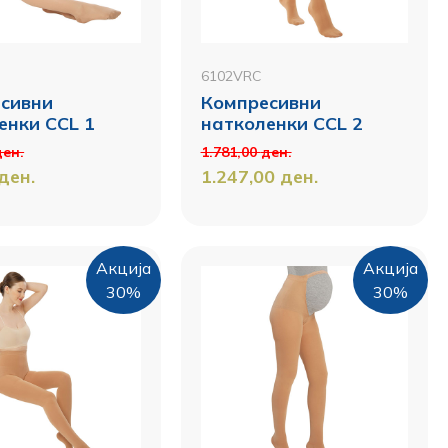
6102VRC
сивни
Компресивни
енки CCL 1
натколенки CCL 2
ден.
1.781,00
ден.
ден.
1.247,00
ден.
Акција
Акција
30%
30%