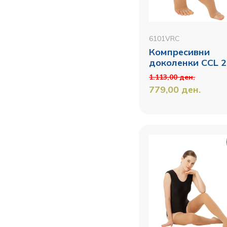
6101VRC
Компресивни
доколенки CCL 2
1.113,00
ден.
779,00
ден.