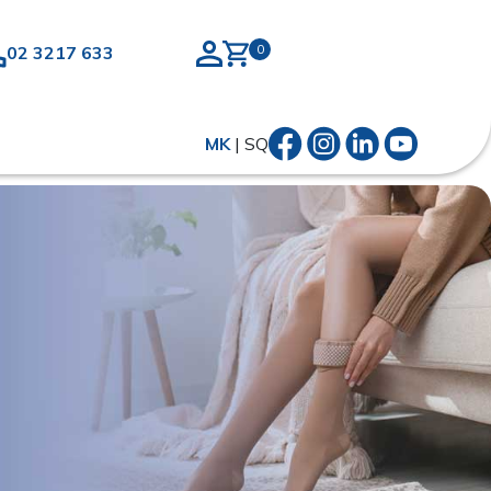
02 3217 633
MK
|
SQ